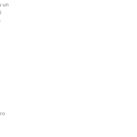
u un
i
e
oro