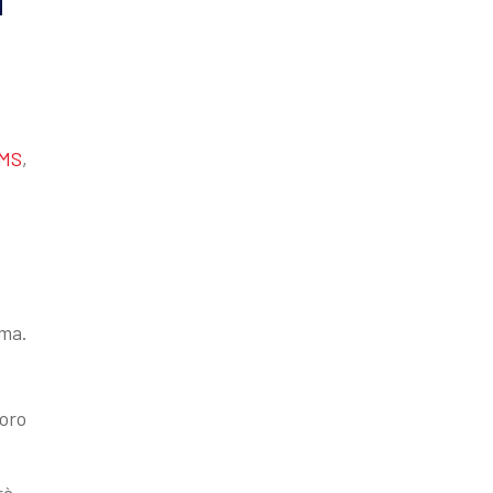
n
AMS
,
rma.
loro