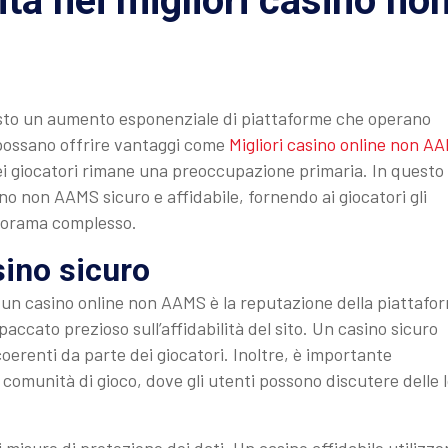
ità nei migliori casino no
 visto un aumento esponenziale di piattaforme che operano
possano offrire vantaggi come
Migliori casino online non A
dei giocatori rimane una preoccupazione primaria. In questo
o non AAMS sicuro e affidabile, fornendo ai giocatori gli
anorama complesso.
ino sicuro
 un casino online non AAMS è la reputazione della piattafo
accato prezioso sull’affidabilità del sito. Un casino sicuro
erenti da parte dei giocatori. Inoltre, è importante
o comunità di gioco, dove gli utenti possono discutere delle 