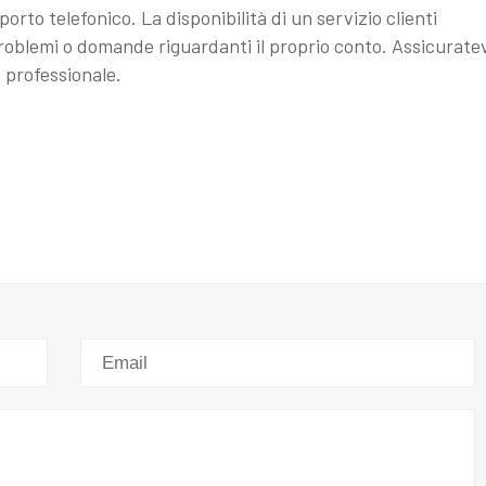
rto telefonico. La disponibilità di un servizio clienti
problemi o domande riguardanti il proprio conto. Assicurate
e professionale.