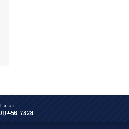
l us on :
01) 456-7328