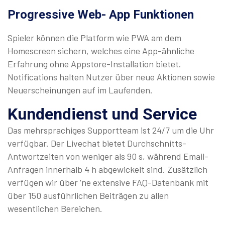
Progressive Web- App Funktionen
Spieler können die Platform wie PWA am dem
Homescreen sichern, welches eine App-ähnliche
Erfahrung ohne Appstore-Installation bietet.
Notifications halten Nutzer über neue Aktionen sowie
Neuerscheinungen auf im Laufenden.
Kundendienst und Service
Das mehrsprachiges Supportteam ist 24/7 um die Uhr
verfügbar. Der Livechat bietet Durchschnitts-
Antwortzeiten von weniger als 90 s, während Email-
Anfragen innerhalb 4 h abgewickelt sind. Zusätzlich
verfügen wir über ‘ne extensive FAQ-Datenbank mit
über 150 ausführlichen Beiträgen zu allen
wesentlichen Bereichen.