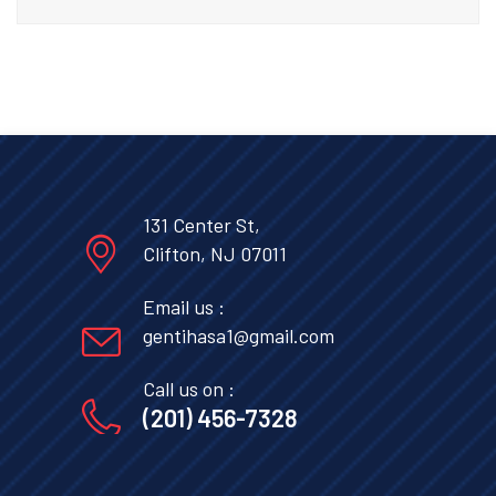
131 Center St,
Clifton, NJ 07011
Email us :
gentihasa1@gmail.com
Call us on :
(201) 456-7328