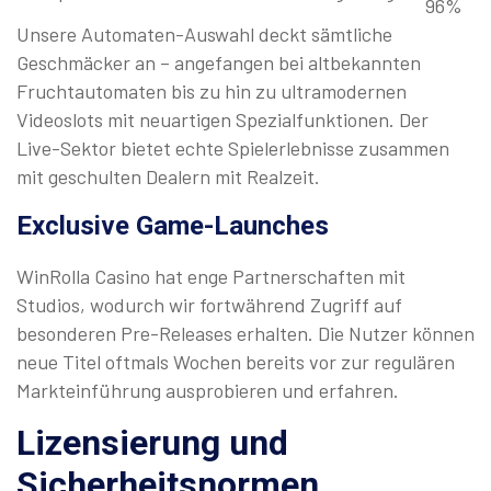
96%
Unsere Automaten-Auswahl deckt sämtliche
Geschmäcker an – angefangen bei altbekannten
Fruchtautomaten bis zu hin zu ultramodernen
Videoslots mit neuartigen Spezialfunktionen. Der
Live-Sektor bietet echte Spielerlebnisse zusammen
mit geschulten Dealern mit Realzeit.
Exclusive Game-Launches
WinRolla Casino hat enge Partnerschaften mit
Studios, wodurch wir fortwährend Zugriff auf
besonderen Pre-Releases erhalten. Die Nutzer können
neue Titel oftmals Wochen bereits vor zur regulären
Markteinführung ausprobieren und erfahren.
Lizensierung und
Sicherheitsnormen