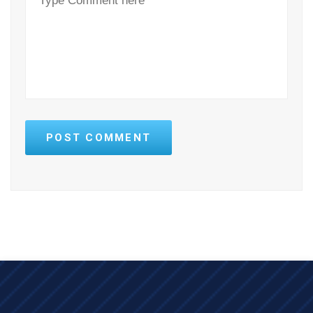
POST COMMENT