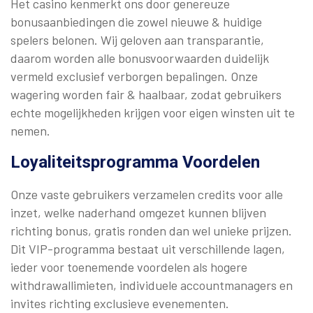
Het casino kenmerkt ons door genereuze
bonusaanbiedingen die zowel nieuwe & huidige
spelers belonen. Wij geloven aan transparantie,
daarom worden alle bonusvoorwaarden duidelijk
vermeld exclusief verborgen bepalingen. Onze
wagering worden fair & haalbaar, zodat gebruikers
echte mogelijkheden krijgen voor eigen winsten uit te
nemen.
Loyaliteitsprogramma Voordelen
Onze vaste gebruikers verzamelen credits voor alle
inzet, welke naderhand omgezet kunnen blijven
richting bonus, gratis ronden dan wel unieke prijzen.
Dit VIP-programma bestaat uit verschillende lagen,
ieder voor toenemende voordelen als hogere
withdrawallimieten, individuele accountmanagers en
invites richting exclusieve evenementen.