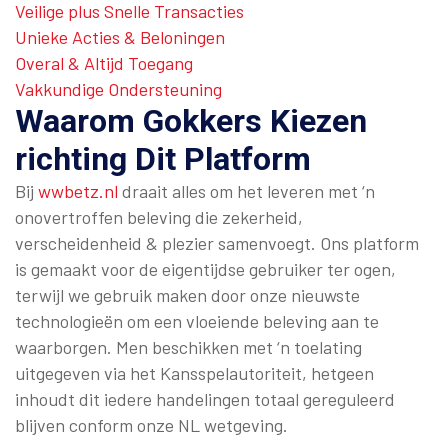
Veilige plus Snelle Transacties
Unieke Acties & Beloningen
Overal & Altijd Toegang
Vakkundige Ondersteuning
Waarom Gokkers Kiezen
richting Dit Platform
Bij
wwbetz.nl
draait alles om het leveren met ‘n
onovertroffen beleving die zekerheid,
verscheidenheid & plezier samenvoegt. Ons platform
is gemaakt voor de eigentijdse gebruiker ter ogen,
terwijl we gebruik maken door onze nieuwste
technologieën om een vloeiende beleving aan te
waarborgen. Men beschikken met ‘n toelating
uitgegeven via het Kansspelautoriteit, hetgeen
inhoudt dit iedere handelingen totaal gereguleerd
blijven conform onze NL wetgeving.