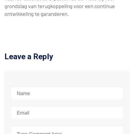
grondslag van terugkoppeling voor een continue
ontwikkeling te garanderen.
Leave a Reply