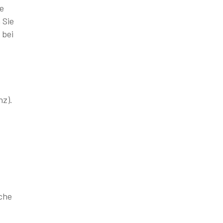
he
 Sie
 bei
nz).
iche