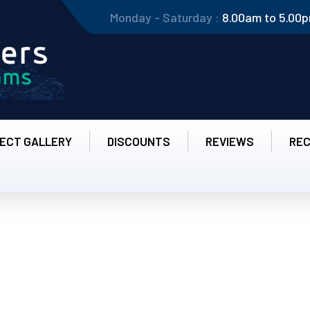
Monday - Saturday :
8.00am to 5.00
ECT GALLERY
DISCOUNTS
REVIEWS
RE
er Technische Leitf