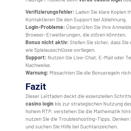
Verifizierungsfehler:
Laden Sie klare Kopien 
Kontaktieren Sie den Support bei Ablehnung.
Login-Probleme:
Überprüfen Sie Ihre Anmelded
Browser-Erweiterungen, die stören könnten.
Bonus nicht aktiv:
Stellen Sie sicher, dass S
wie Spielausschlüsse vorliegen.
Support:
Nutzen Sie Live-Chat, E-Mail oder Tel
Nachweise.
Warnung:
Missachten Sie die Bonusregeln nich
Fazit
Dieser Leitfaden deckt die essenziellen Schri
casino login
bis zur strategischen Nutzung de
hohem RTP, verstehen Sie die Mathematik hinter
nutzen Sie die Troubleshooting-Tipps. Denken S
und suchen Sie Hilfe bei Suchtanzeichen.