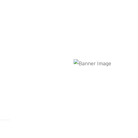
ng Painters -
Painting Experts