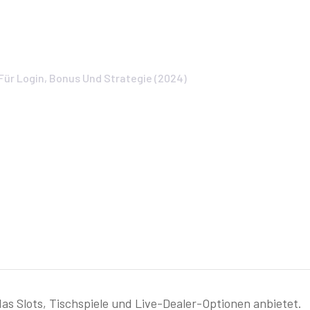
egie (2024) - Amazi
terior And Exterior 
Für Login, Bonus Und Strategie (2024)
das Slots, Tischspiele und Live-Dealer-Optionen anbietet.