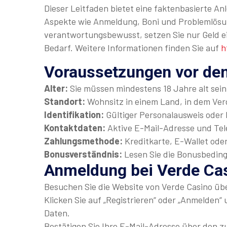
Dieser Leitfaden bietet eine faktenbasierte An
Aspekte wie Anmeldung, Boni und Problemlös
verantwortungsbewusst, setzen Sie nur Geld ei
Bedarf. Weitere Informationen finden Sie auf
h
Voraussetzungen vor de
Alter:
Sie müssen mindestens 18 Jahre alt sein
Standort:
Wohnsitz in einem Land, in dem Verde
Identifikation:
Gültiger Personalausweis oder R
Kontaktdaten:
Aktive E-Mail-Adresse und Te
Zahlungsmethode:
Kreditkarte, E-Wallet ode
Bonusverständnis:
Lesen Sie die Bonusbeding
Anmeldung bei Verde Ca
Besuchen Sie die Website von Verde Casino übe
Klicken Sie auf „Registrieren“ oder „Anmelden“ 
Daten.
Bestätigen Sie Ihre E-Mail-Adresse über den z