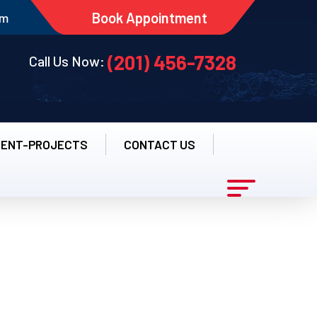
Book Appointment
pm
(201) 456-7328
Call Us Now:
CENT-PROJECTS
CONTACT US
aden Für Login,