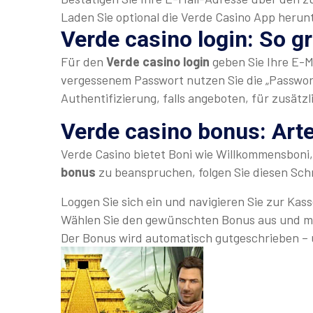
Laden Sie optional die Verde Casino App herunte
Verde casino login: So gr
Für den
Verde casino login
geben Sie Ihre E-Ma
vergessenem Passwort nutzen Sie die „Passwor
Authentifizierung, falls angeboten, für zusätzl
Verde casino bonus: Art
Verde Casino bietet Boni wie Willkommensboni,
bonus
zu beanspruchen, folgen Sie diesen Schr
Loggen Sie sich ein und navigieren Sie zur Kass
Wählen Sie den gewünschten Bonus aus und mac
Der Bonus wird automatisch gutgeschrieben –