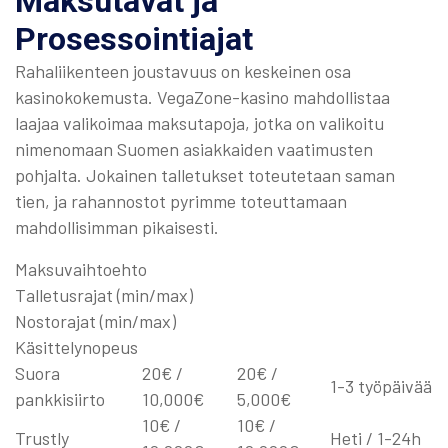
Maksutavat ja
Prosessointiajat
Rahaliikenteen joustavuus on keskeinen osa
kasinokokemusta. VegaZone-kasino mahdollistaa
laajaa valikoimaa maksutapoja, jotka on valikoitu
nimenomaan Suomen asiakkaiden vaatimusten
pohjalta. Jokainen talletukset toteutetaan saman
tien, ja rahannostot pyrimme toteuttamaan
mahdollisimman pikaisesti.
Maksuvaihtoehto
Talletusrajat (min/max)
Nostorajat (min/max)
Käsittelynopeus
Suora
20€ /
20€ /
1-3 työpäivää
pankkisiirto
10,000€
5,000€
10€ /
10€ /
Trustly
Heti / 1-24h