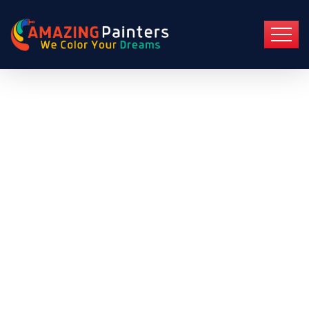
VegaZone –
Luotettava Pelielämys
Kotimaisille Pelaajille
- Amazing Painters -
New Jersey's Interior
And Exterior Painting