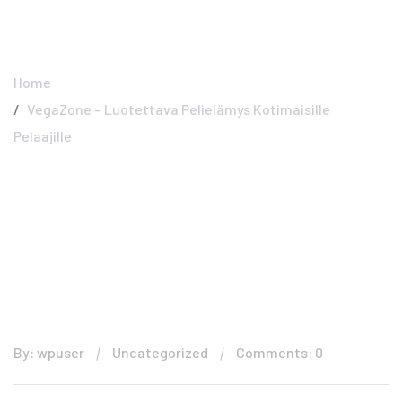
Experts
Home
VegaZone – Luotettava Pelielämys Kotimaisille
Pelaajille
By: wpuser
Uncategorized
Comments: 0