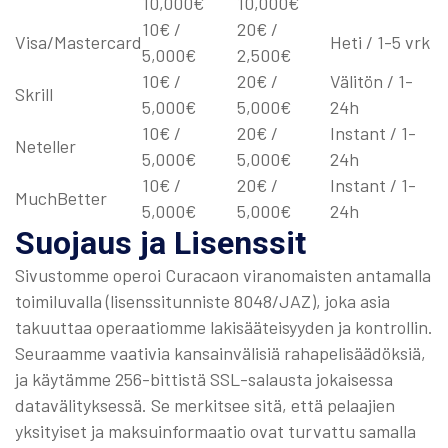
10,000€
10,000€
10€ /
20€ /
Visa/Mastercard
Heti / 1-5 vrk
5,000€
2,500€
10€ /
20€ /
Välitön / 1-
Skrill
5,000€
5,000€
24h
10€ /
20€ /
Instant / 1-
Neteller
5,000€
5,000€
24h
10€ /
20€ /
Instant / 1-
MuchBetter
5,000€
5,000€
24h
Suojaus ja Lisenssit
Sivustomme operoi Curacaon viranomaisten antamalla
toimiluvalla (lisenssitunniste 8048/JAZ), joka asia
takuuttaa operaatiomme lakisääteisyyden ja kontrollin.
Seuraamme vaativia kansainvälisiä rahapelisäädöksiä,
ja käytämme 256-bittistä SSL-salausta jokaisessa
datavälityksessä. Se merkitsee sitä, että pelaajien
yksityiset ja maksuinformaatio ovat turvattu samalla