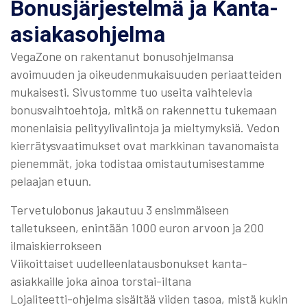
Bonusjärjestelmä ja Kanta-
asiakasohjelma
VegaZone on rakentanut bonusohjelmansa
avoimuuden ja oikeudenmukaisuuden periaatteiden
mukaisesti. Sivustomme tuo useita vaihtelevia
bonusvaihtoehtoja, mitkä on rakennettu tukemaan
monenlaisia pelityylivalintoja ja mieltymyksiä. Vedon
kierrätysvaatimukset ovat markkinan tavanomaista
pienemmät, joka todistaa omistautumisestamme
pelaajan etuun.
Tervetulobonus jakautuu 3 ensimmäiseen
talletukseen, enintään 1000 euron arvoon ja 200
ilmaiskierrokseen
Viikoittaiset uudelleenlatausbonukset kanta-
asiakkaille joka ainoa torstai-iltana
Lojaliteetti-ohjelma sisältää viiden tasoa, mistä kukin