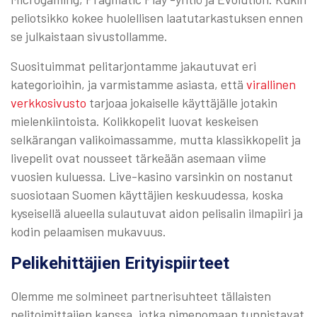
peliotsikko kokee huolellisen laatutarkastuksen ennen
se julkaistaan sivustollamme.
Suosituimmat pelitarjontamme jakautuvat eri
kategorioihin, ja varmistamme asiasta, että
virallinen
verkkosivusto
tarjoaa jokaiselle käyttäjälle jotakin
mielenkiintoista. Kolikkopelit luovat keskeisen
selkärangan valikoimassamme, mutta klassikkopelit ja
livepelit ovat nousseet tärkeään asemaan viime
vuosien kuluessa. Live-kasino varsinkin on nostanut
suosiotaan Suomen käyttäjien keskuudessa, koska
kyseisellä alueella sulautuvat aidon pelisalin ilmapiiri ja
kodin pelaamisen mukavuus.
Pelikehittäjien Erityispiirteet
Olemme me solmineet partnerisuhteet tällaisten
pelitoimittajien kanssa, jotka nimenomaan tunnistavat