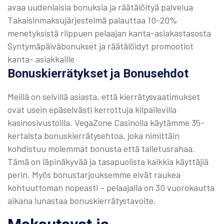
avaa uudenlaisia bonuksia ja räätälöityä palvelua
Takaisinmaksujärjestelmä palauttaa 10-20%
menetyksistä riippuen pelaajan kanta-asiakastasosta
Syntymäpäiväbonukset ja räätälöidyt promootiot
kanta- asiakkaille
Bonuskierrätykset ja Bonusehdot
Meillä on selvillä asiasta, että kierrätysvaatimukset
ovat usein epäselvästi kerrottuja kilpailevilla
kasinosivustoilla. VegaZone Casinolla käytämme 35-
kertaista bonuskierrätysehtoa, joka nimittäin
kohdistuu molemmat bonusta että talletusrahaa.
Tämä on läpinäkyvää ja tasapuolista kaikkia käyttäjiä
perin. Myös bonustarjouksemme eivät raukea
kohtuuttoman nopeasti – pelaajalla on 30 vuorokautta
aikana lunastaa bonuskierrätystavoite.