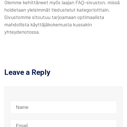
Olemme kehittäneet myös laajan FAQ-sivuston, missä
hoidetaan yleisimmät tiedustelut kategorioittain.
Sivustomme sitoutuu tarjoamaan optimaalista
mahdollista käyttäjäkokemusta kussakin
yhteydenotossa.
Leave a Reply