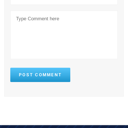
POST COMMENT