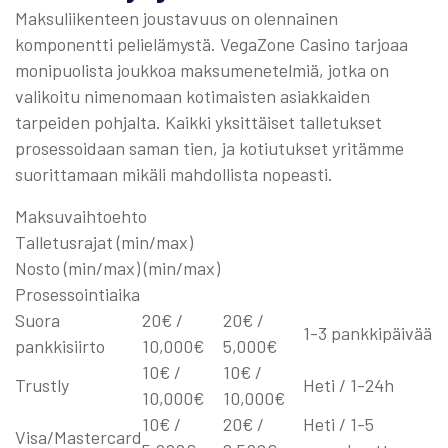
Maksuliikenteen joustavuus on olennainen
komponentti pelielämystä. VegaZone Casino tarjoaa
monipuolista joukkoa maksumenetelmiä, jotka on
valikoitu nimenomaan kotimaisten asiakkaiden
tarpeiden pohjalta. Kaikki yksittäiset talletukset
prosessoidaan saman tien, ja kotiutukset yritämme
suorittamaan mikäli mahdollista nopeasti.
Maksuvaihtoehto
Talletusrajat (min/max)
Nosto (min/max) (min/max)
Prosessointiaika
Suora
20€ /
20€ /
1-3 pankkipäivää
pankkisiirto
10,000€
5,000€
10€ /
10€ /
Trustly
Heti / 1-24h
10,000€
10,000€
10€ /
20€ /
Heti / 1-5
Visa/Mastercard