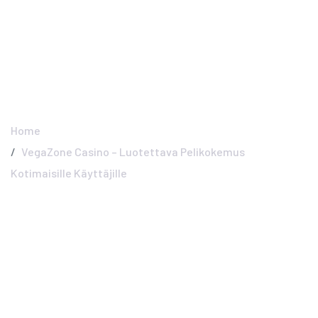
Jersey's Interior And
Exterior Painting
Experts
Home
VegaZone Casino – Luotettava Pelikokemus
Kotimaisille Käyttäjille