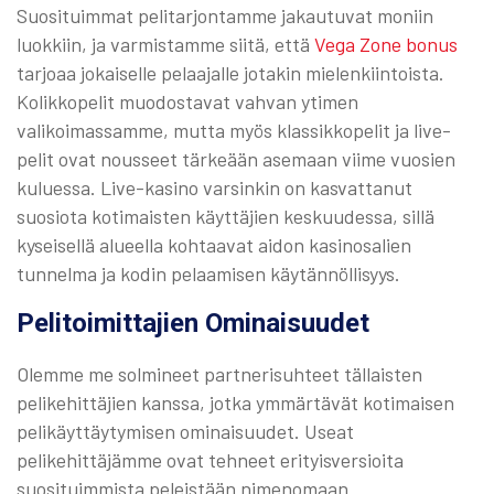
Suosituimmat pelitarjontamme jakautuvat moniin
luokkiin, ja varmistamme siitä, että
Vega Zone bonus
tarjoaa jokaiselle pelaajalle jotakin mielenkiintoista.
Kolikkopelit muodostavat vahvan ytimen
valikoimassamme, mutta myös klassikkopelit ja live-
pelit ovat nousseet tärkeään asemaan viime vuosien
kuluessa. Live-kasino varsinkin on kasvattanut
suosiota kotimaisten käyttäjien keskuudessa, sillä
kyseisellä alueella kohtaavat aidon kasinosalien
tunnelma ja kodin pelaamisen käytännöllisyys.
Pelitoimittajien Ominaisuudet
Olemme me solmineet partnerisuhteet tällaisten
pelikehittäjien kanssa, jotka ymmärtävät kotimaisen
pelikäyttäytymisen ominaisuudet. Useat
pelikehittäjämme ovat tehneet erityisversioita
suosituimmista peleistään nimenomaan