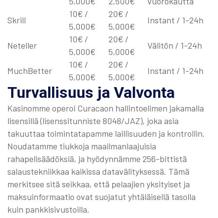
5,000€
2,500€
vuorokautta
10€ /
20€ /
Skrill
Instant / 1-24h
5,000€
5,000€
10€ /
20€ /
Neteller
Välitön / 1-24h
5,000€
5,000€
10€ /
20€ /
MuchBetter
Instant / 1-24h
5,000€
5,000€
Turvallisuus ja Valvonta
Kasinomme operoi Curacaon hallintoelimen jakamalla
lisensillä (lisenssitunniste 8048/JAZ), joka asia
takuuttaa toimintatapamme laillisuuden ja kontrollin.
Noudatamme tiukkoja maailmanlaajuisia
rahapelisäädöksiä, ja hyödynnämme 256-bittistä
salaustekniikkaa kaikissa datavälityksessä. Tämä
merkitsee sitä seikkaa, että pelaajien yksityiset ja
maksuinformaatio ovat suojatut yhtäläisellä tasolla
kuin pankkisivustoilla.