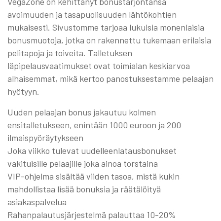
VegaZone on kehittänyt bonustarjontansa
avoimuuden ja tasapuolisuuden lähtökohtien
mukaisesti. Sivustomme tarjoaa lukuisia monenlaisia
bonusmuotoja, jotka on rakennettu tukemaan erilaisia
pelitapoja ja toiveita. Talletuksen
läpipelausvaatimukset ovat toimialan keskiarvoa
alhaisemmat, mikä kertoo panostuksestamme pelaajan
hyötyyn.
Uuden pelaajan bonus jakautuu kolmen
ensitalletukseen, enintään 1000 euroon ja 200
ilmaispyöräytykseen
Joka viikko tulevat uudelleenlatausbonukset
vakituisille pelaajille joka ainoa torstaina
VIP-ohjelma sisältää viiden tasoa, mistä kukin
mahdollistaa lisää bonuksia ja räätälöityä
asiakaspalvelua
Rahanpalautusjärjestelmä palauttaa 10-20%