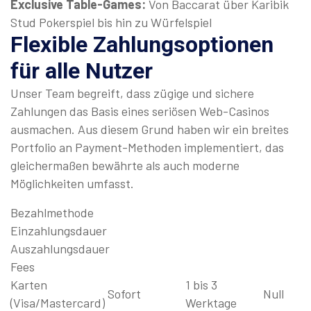
Exclusive Table-Games:
Von Baccarat über Karibik
Stud Pokerspiel bis hin zu Würfelspiel
Flexible Zahlungsoptionen
für alle Nutzer
Unser Team begreift, dass zügige und sichere
Zahlungen das Basis eines seriösen Web-Casinos
ausmachen. Aus diesem Grund haben wir ein breites
Portfolio an Payment-Methoden implementiert, das
gleichermaßen bewährte als auch moderne
Möglichkeiten umfasst.
Bezahlmethode
Einzahlungsdauer
Auszahlungsdauer
Fees
Karten
1 bis 3
Sofort
Null
(Visa/Mastercard)
Werktage