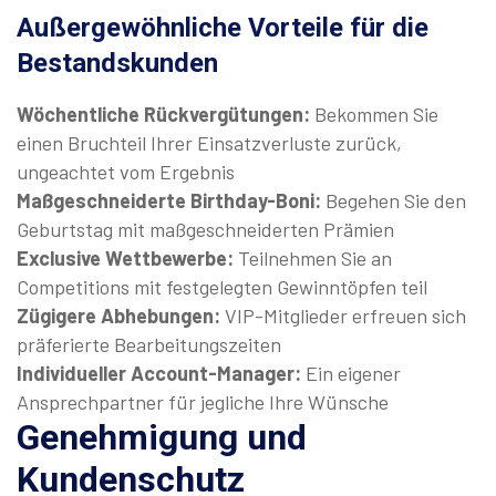
Außergewöhnliche Vorteile für die
Bestandskunden
Wöchentliche Rückvergütungen:
Bekommen Sie
einen Bruchteil Ihrer Einsatzverluste zurück,
ungeachtet vom Ergebnis
Maßgeschneiderte Birthday-Boni:
Begehen Sie den
Geburtstag mit maßgeschneiderten Prämien
Exclusive Wettbewerbe:
Teilnehmen Sie an
Competitions mit festgelegten Gewinntöpfen teil
Zügigere Abhebungen:
VIP-Mitglieder erfreuen sich
präferierte Bearbeitungszeiten
Individueller Account-Manager:
Ein eigener
Ansprechpartner für jegliche Ihre Wünsche
Genehmigung und
Kundenschutz