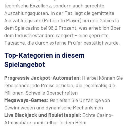
technische Exzellenz, sondern auch gerechte
Auszahlungsquoten. In der Tat liegt die gemittelte
Auszahlungsrate (Return to Player) bei den Games in
dem Spielcasino bei 96,2 Prozent, was erheblich über
dem Industriestandard rangiert – eine geprüfte
Tatsache, die durch externe Prüfer bestätigt wurde.
Top-Kategorien in diesem
Spielangebot
Progressiv Jackpot-Automaten:
Hierbei können Sie
lebensändernde Preise erzielen, die regelmäßig die
Millionen-Schwelle überschreiten
Megaways-Games:
Genießen Sie Unzählige von
Gewinnwegen und dynamische Mechanismen
Live Blackjack und Roulettespiel:
Echte Casino-
Atmosphäre unmittelbar in dem Heim