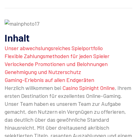
Inhalt
Unser abwechslungsreiches Spielportfolio
Flexible Zahlungsmethoden für jeden Spieler
Verlockende Promotionen und Belohnungen
Genehmigung und Nutzerschutz
Gaming-Erlebnis auf allen Endgeräten
Herzlich willkommen bei
Casino Spinight Online
, Ihrem
ersten Destination für exzellentes Online-Gaming.
Unser Team haben es unserem Team zur Aufgabe
gemacht, den Nutzern ein Vergnügen zu offerieren,
das deutlich über das gewöhnliche Standard
hinausreicht. Mit über dreitausend akribisch
selektierten Titeln, rasanten Auszahlungen und einem