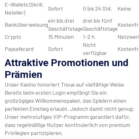
E-Wallets (Skrill,
Sofort
0 bis 24 Std.
Keine
Neteller)
ein bis drei
drei bis fünf
Banküberweisung
Kostenfr
Geschäftstage
Geschäftstage
Crypto
15 Minuten
1-2 h
Netzwer
Nicht
Paysafecard
Sofort
Kostenfr
verfügbar
Attraktive Promotionen und
Prämien
Unser Kasino honoriert Treue auf vielfältige Weise.
Bereits beim ersten Login empfängt Sie ein
großzügiges Willkommenspaket, das Spielern einen
perfekten Einstieg erlaubt. Jedoch damit nicht genug:
Unser mehrstufiges VIP-Programm garantiert dafür,
dass regelmäßige Nutzer kontinuierlich von premium
Privilegien partizipieren.