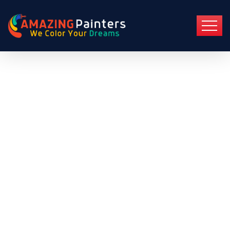
Spinight Casino – Wo
Vergnügen Auf
Erstklassige
Erfolgschancen Trifft
- Amazing Painters -
New Jersey's Interior