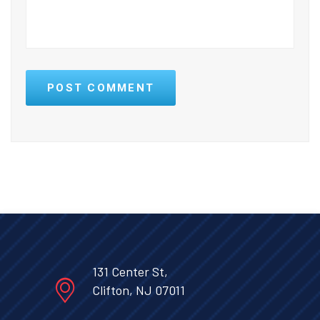
POST COMMENT
131 Center St,
Clifton, NJ 07011