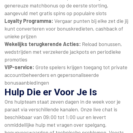
genereuze matchbonus op de eerste storting,
aangevuld met gratis spins op populaire slots
Loyalty Programma:
Vergaar punten bij elke zet die jij
kunt converteren voor bonuskredieten, cashback of
unieke prijzen
Wekelijks terugkerende Acties:
Reload bonussen,
wedstrijden met verzekerde jackpots en periodieke
promoties
VIP-service:
Grote spelers krijgen toegang tot private
accountbeheerders en gepersonaliseerde
bonusaanbiedingen
Hulp Die er Voor Je Is
Ons hulpteam staat zeven dagen in de week voor je
paraat via verschillende kanalen. Onze live chat is
beschikbaar van 09:00 tot 1:00 uur en levert
onmiddellijke hulp met vragen over spelgang,
bonusvoorwaarden of technische problemen. Voorts