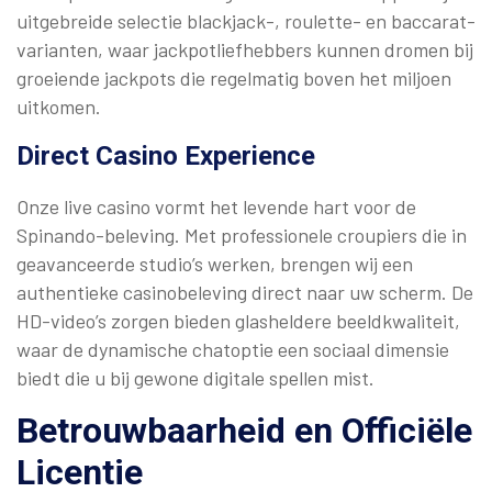
uitgebreide selectie blackjack-, roulette- en baccarat-
varianten, waar jackpotliefhebbers kunnen dromen bij
groeiende jackpots die regelmatig boven het miljoen
uitkomen.
Direct Casino Experience
Onze live casino vormt het levende hart voor de
Spinando-beleving. Met professionele croupiers die in
geavanceerde studio’s werken, brengen wij een
authentieke casinobeleving direct naar uw scherm. De
HD-video’s zorgen bieden glasheldere beeldkwaliteit,
waar de dynamische chatoptie een sociaal dimensie
biedt die u bij gewone digitale spellen mist.
Betrouwbaarheid en Officiële
Licentie