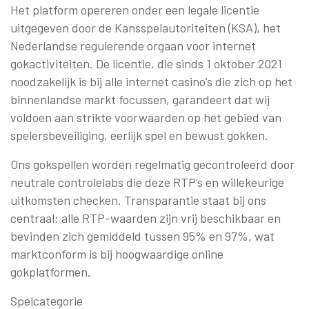
Het platform opereren onder een legale licentie
uitgegeven door de Kansspelautoriteiten (KSA), het
Nederlandse regulerende orgaan voor internet
gokactiviteiten. De licentie, die sinds 1 oktober 2021
noodzakelijk is bij alle internet casino’s die zich op het
binnenlandse markt focussen, garandeert dat wij
voldoen aan strikte voorwaarden op het gebied van
spelersbeveiliging, eerlijk spel en bewust gokken.
Ons gokspellen worden regelmatig gecontroleerd door
neutrale controlelabs die deze RTP’s en willekeurige
uitkomsten checken. Transparantie staat bij ons
centraal: alle RTP-waarden zijn vrij beschikbaar en
bevinden zich gemiddeld tussen 95% en 97%, wat
marktconform is bij hoogwaardige online
gokplatformen.
Spelcategorie