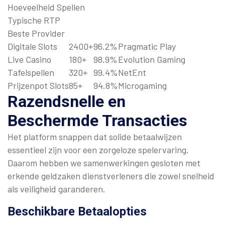
Hoeveelheid Spellen
Typische RTP
Beste Provider
Digitale Slots
2400+
96.2%
Pragmatic Play
Live Casino
180+
98.9%
Evolution Gaming
Tafelspellen
320+
99.4%
NetEnt
Prijzenpot Slots
85+
94.8%
Microgaming
Razendsnelle en
Beschermde Transacties
Het platform snappen dat solide betaalwijzen
essentieel zijn voor een zorgeloze spelervaring.
Daarom hebben we samenwerkingen gesloten met
erkende geldzaken dienstverleners die zowel snelheid
als veiligheid garanderen.
Beschikbare Betaalopties