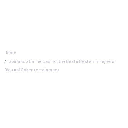
New Jersey's Interior
And Exterior Painting
Experts
Home
Spinando Online Casino: Uw Beste Bestemming Voor
Digitaal Gokentertainment