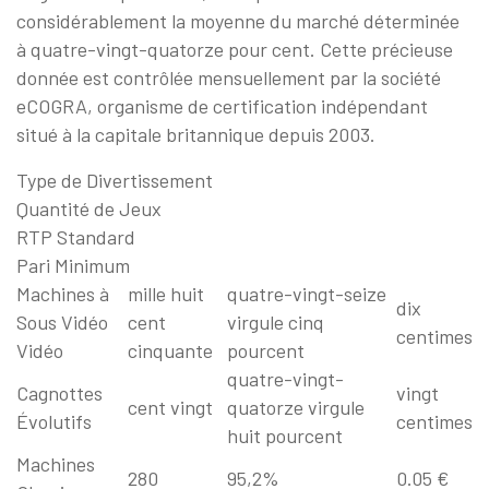
considérablement la moyenne du marché déterminée
à quatre-vingt-quatorze pour cent. Cette précieuse
donnée est contrôlée mensuellement par la société
eCOGRA, organisme de certification indépendant
situé à la capitale britannique depuis 2003.
Type de Divertissement
Quantité de Jeux
RTP Standard
Pari Minimum
Machines à
mille huit
quatre-vingt-seize
dix
Sous Vidéo
cent
virgule cinq
centimes
Vidéo
cinquante
pourcent
quatre-vingt-
Cagnottes
vingt
cent vingt
quatorze virgule
Évolutifs
centimes
huit pourcent
Machines
280
95,2%
0.05 €