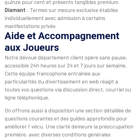
quinze pour cent et présents tangibles premium
Diamant
: Termes sur mesure exclusive établies
individuellement avec admission à certains
manifestations privés
Aide et Accompagnement
aux Joueurs
Notre dévoué département client opère sans pause,
accessible 24h heures sur 24 et 7 jours sur semaine.
Cette équipe francophone entraînée aux
particularités du divertissement en web réagit à
toutes vos questions via discussion direct, courriel ou
ligne téléphonique.
On offrons aussi à disposition une section détaillée de
questions courantes et des guides approfondis pour
améliorer l’ vécu. Une clarté demeure la préoccupation
première, avec diverses conditions générales