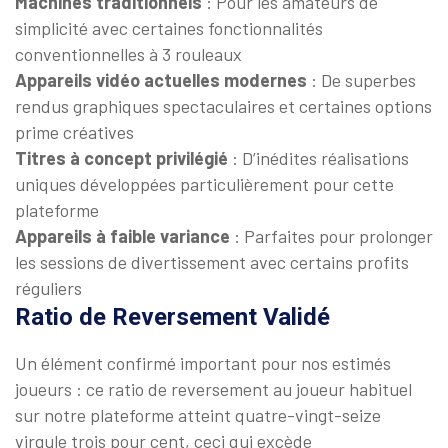
Machines traditionnels
: Pour les amateurs de
simplicité avec certaines fonctionnalités
conventionnelles à 3 rouleaux
Appareils vidéo actuelles modernes
: De superbes
rendus graphiques spectaculaires et certaines options
prime créatives
Titres à concept privilégié
: D’inédites réalisations
uniques développées particulièrement pour cette
plateforme
Appareils à faible variance
: Parfaites pour prolonger
les sessions de divertissement avec certains profits
réguliers
Ratio de Reversement Validé
Un élément confirmé important pour nos estimés
joueurs : ce ratio de reversement au joueur habituel
sur notre plateforme atteint quatre-vingt-seize
virgule trois pour cent, ceci qui excède