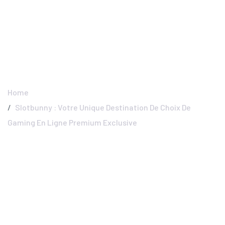
Jersey's Interior And
Exterior Painting
Experts
Home
Slotbunny : Votre Unique Destination De Choix De
Gaming En Ligne Premium Exclusive