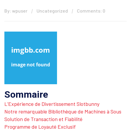
By: wpuser
Uncategorized
Comments: 0
Sommaire
L’Expérience de Divertissement Slotbunny
Notre remarquable Bibliothèque de Machines à Sous
Solution de Transaction et Fiabilité
Programme de Loyauté Exclusif