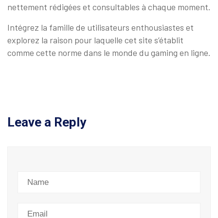
nettement rédigées et consultables à chaque moment.
Intégrez la famille de utilisateurs enthousiastes et
explorez la raison pour laquelle cet site s’établit
comme cette norme dans le monde du gaming en ligne.
Leave a Reply