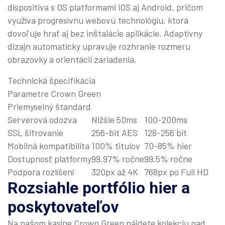
dispositiva s OS platformami iOS aj Android, pričom
využíva progresívnu webovú technológiu, ktorá
dovoľuje hrať aj bez inštalácie aplikácie. Adaptívny
dizajn automaticky upravuje rozhranie rozmeru
obrazovky a orientácii zariadenia.
Technická špecifikácia
Parametre Crown Green
Priemyselný štandard
Serverová odozva
Nižšie 50ms
100-200ms
SSL šifrovanie
256-bit AES
128-256 bit
Mobilná kompatibilita
100% titulov
70-85% hier
Dostupnosť platformy
99.97% ročne
99.5% ročne
Podpora rozlíšení
320px až 4K
768px po Full HD
Rozsiahle portfólio hier a
poskytovateľov
Na našom kasíne Crown Green nájdete kolekciu nad