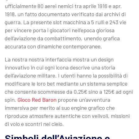
ufficialmente 80 aerei nemici tra aprile 1916 e apr.
1918, un fatto documentato verificato dai archivi di
guerra. La presente slot macchina a 5 rulli e 243 vie
per vincere porta i giocatori nell’epoca gloriosa
dell’aviazione da combattimento, unendo grafica
accurata con dinamiche contemporanee.
La nostra nostra interfaccia mostra un design
innovativo in cui ogni icona descrive una storia
dell’aviazione militare. I utenti hanno la possibilità di
modificare le loro bet mediante un sistema semplice
che consente scommesse da 0,25€ sino a 125€ ad ogni
spin.
Gioco Red Baron
propone un’avventura
immersiva per merito al suo engine grafico che
riproduce atmosfere autentiche con velivoli, missioni
di volo e scontri nel cielo.
Simboli dell’Aviazione e