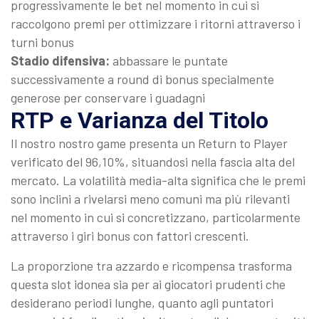
progressivamente le bet nel momento in cui si
raccolgono premi per ottimizzare i ritorni attraverso i
turni bonus
Stadio difensiva:
abbassare le puntate
successivamente a round di bonus specialmente
generose per conservare i guadagni
RTP e Varianza del Titolo
Il nostro nostro game presenta un Return to Player
verificato del 96,10%, situandosi nella fascia alta del
mercato. La volatilità media-alta significa che le premi
sono inclini a rivelarsi meno comuni ma più rilevanti
nel momento in cui si concretizzano, particolarmente
attraverso i giri bonus con fattori crescenti.
La proporzione tra azzardo e ricompensa trasforma
questa slot idonea sia per ai giocatori prudenti che
desiderano periodi lunghe, quanto agli puntatori