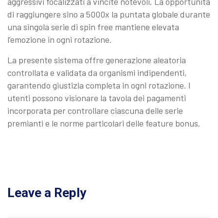
aggressivi focalizzati a vincite notevoli. La opportunità
di raggiungere sino a 5000x la puntata globale durante
una singola serie di spin free mantiene elevata
l’emozione in ogni rotazione.
La presente sistema offre generazione aleatoria
controllata e validata da organismi indipendenti,
garantendo giustizia completa in ogni rotazione. I
utenti possono visionare la tavola dei pagamenti
incorporata per controllare ciascuna delle serie
premianti e le norme particolari delle feature bonus.
Leave a Reply