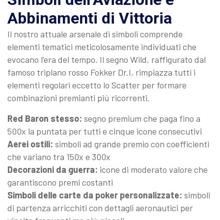
Abbinamenti di Vittoria
Il nostro attuale arsenale di simboli comprende
elementi tematici meticolosamente individuati che
evocano l’era del tempo. Il segno Wild, raffigurato dal
famoso triplano rosso Fokker Dr.I, rimpiazza tutti i
elementi regolari eccetto lo Scatter per formare
combinazioni premianti più ricorrenti.
Red Baron stesso:
segno premium che paga fino a
500x la puntata per tutti e cinque icone consecutivi
Aerei ostili:
simboli ad grande premio con coefficienti
che variano tra 150x e 300x
Decorazioni da guerra:
icone di moderato valore che
garantiscono premi costanti
Simboli delle carte da poker personalizzate:
simboli
di partenza arricchiti con dettagli aeronautici per