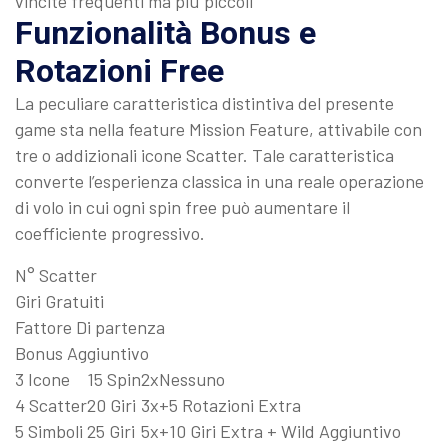
vincite frequenti ma più piccoli
Funzionalità Bonus e
Rotazioni Free
La peculiare caratteristica distintiva del presente
game sta nella feature Mission Feature, attivabile con
tre o addizionali icone Scatter. Tale caratteristica
converte l’esperienza classica in una reale operazione
di volo in cui ogni spin free può aumentare il
coefficiente progressivo.
N° Scatter
Giri Gratuiti
Fattore Di partenza
Bonus Aggiuntivo
3 Icone
15 Spin
2x
Nessuno
4 Scatter
20 Giri
3x
+5 Rotazioni Extra
5 Simboli
25 Giri
5x
+10 Giri Extra + Wild Aggiuntivo