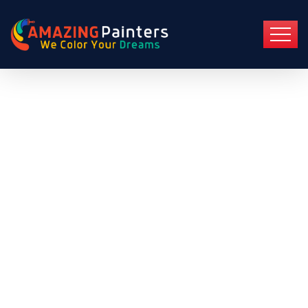
Polskie Casino
Online: Wyczerpujący
Guide Dla Graczy -
Amazing Painters -
New Jersey's Interior
And Exterior Painting