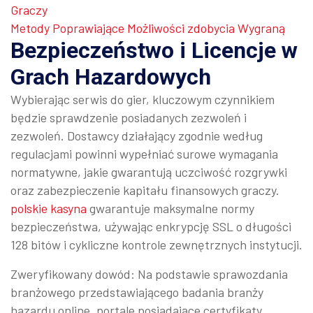
Graczy
Metody Poprawiające Możliwości zdobycia Wygraną
Bezpieczeństwo i Licencje w
Grach Hazardowych
Wybierając serwis do gier, kluczowym czynnikiem
będzie sprawdzenie posiadanych zezwoleń i
zezwoleń. Dostawcy działający zgodnie według
regulacjami powinni wypełniać surowe wymagania
normatywne, jakie gwarantują uczciwość rozgrywki
oraz zabezpieczenie kapitału finansowych graczy.
polskie kasyna
gwarantuje maksymalne normy
bezpieczeństwa, używając enkrypcję SSL o długości
128 bitów i cykliczne kontrole zewnętrznych instytucji.
Zweryfikowany dowód: Na podstawie sprawozdania
branżowego przedstawiającego badania branży
hazardu online, portale posiadające certyfikaty