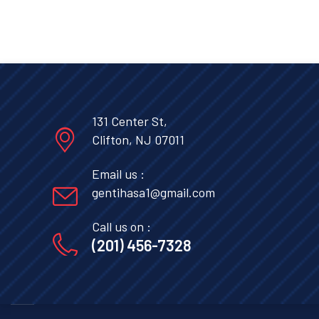
131 Center St,
Clifton, NJ 07011
Email us :
gentihasa1@gmail.com
Call us on :
(201) 456-7328