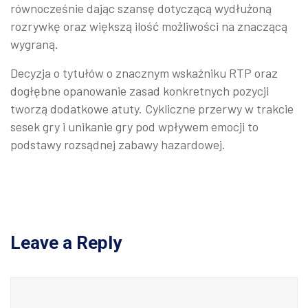
równocześnie dając szansę dotyczącą wydłużoną
rozrywkę oraz większą ilość możliwości na znaczącą
wygraną.
Decyzja o tytułów o znacznym wskaźniku RTP oraz
dogłębne opanowanie zasad konkretnych pozycji
tworzą dodatkowe atuty. Cykliczne przerwy w trakcie
sesek gry i unikanie gry pod wpływem emocji to
podstawy rozsądnej zabawy hazardowej.
Leave a Reply