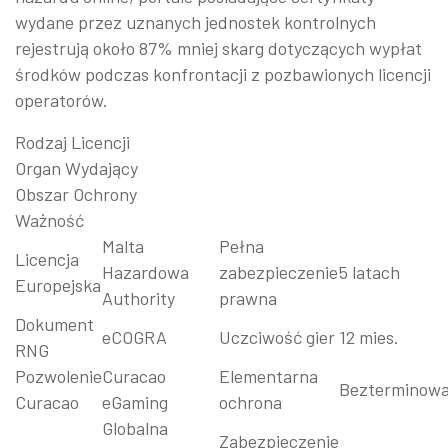
wydane przez uznanych jednostek kontrolnych
rejestrują około 87% mniej skarg dotyczących wypłat
środków podczas konfrontacji z pozbawionych licencji
operatorów.
Rodzaj Licencji
Organ Wydający
Obszar Ochrony
Ważność
Malta
Pełna
Licencja
Hazardowa
zabezpieczenie
5 latach
Europejska
Authority
prawna
Dokument
eCOGRA
Uczciwość gier
12 mies.
RNG
Pozwolenie
Curacao
Elementarna
Bezterminow
Curacao
eGaming
ochrona
Globalna
Zabezpieczenie