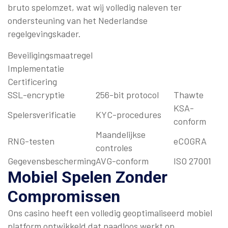
bruto spelomzet, wat wij volledig naleven ter
ondersteuning van het Nederlandse
regelgevingskader.
Beveiligingsmaatregel
Implementatie
Certificering
SSL-encryptie
256-bit protocol
Thawte
KSA-
Spelersverificatie
KYC-procedures
conform
Maandelijkse
RNG-testen
eCOGRA
controles
Gegevensbescherming
AVG-conform
ISO 27001
Mobiel Spelen Zonder
Compromissen
Ons casino heeft een volledig geoptimaliseerd mobiel
platform ontwikkeld dat naadloos werkt op