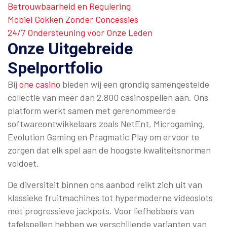
Betrouwbaarheid en Regulering
Mobiel Gokken Zonder Concessies
24/7 Ondersteuning voor Onze Leden
Onze Uitgebreide
Spelportfolio
Bij
one casino
bieden wij een grondig samengestelde
collectie van meer dan 2.800 casinospellen aan. Ons
platform werkt samen met gerenommeerde
softwareontwikkelaars zoals NetEnt, Microgaming,
Evolution Gaming en Pragmatic Play om ervoor te
zorgen dat elk spel aan de hoogste kwaliteitsnormen
voldoet.
De diversiteit binnen ons aanbod reikt zich uit van
klassieke fruitmachines tot hypermoderne videoslots
met progressieve jackpots. Voor liefhebbers van
tafelspellen hebben we verschillende varianten van