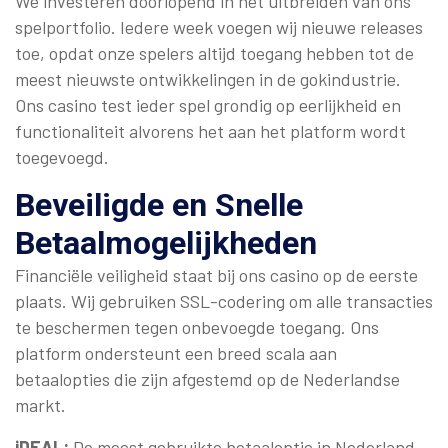
We investeren doorlopend in het uitbreiden van ons
spelportfolio. Iedere week voegen wij nieuwe releases
toe, opdat onze spelers altijd toegang hebben tot de
meest nieuwste ontwikkelingen in de gokindustrie.
Ons casino test ieder spel grondig op eerlijkheid en
functionaliteit alvorens het aan het platform wordt
toegevoegd.
Beveiligde en Snelle
Betaalmogelijkheden
Financiële veiligheid staat bij ons casino op de eerste
plaats. Wij gebruiken SSL-codering om alle transacties
te beschermen tegen onbevoegde toegang. Ons
platform ondersteunt een breed scala aan
betaalopties die zijn afgestemd op de Nederlandse
markt.
iDEAL:
De meest gebruikte betaaloptie in Nederland