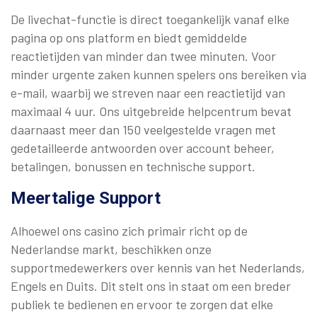
De livechat-functie is direct toegankelijk vanaf elke
pagina op ons platform en biedt gemiddelde
reactietijden van minder dan twee minuten. Voor
minder urgente zaken kunnen spelers ons bereiken via
e-mail, waarbij we streven naar een reactietijd van
maximaal 4 uur. Ons uitgebreide helpcentrum bevat
daarnaast meer dan 150 veelgestelde vragen met
gedetailleerde antwoorden over account beheer,
betalingen, bonussen en technische support.
Meertalige Support
Alhoewel ons casino zich primair richt op de
Nederlandse markt, beschikken onze
supportmedewerkers over kennis van het Nederlands,
Engels en Duits. Dit stelt ons in staat om een breder
publiek te bedienen en ervoor te zorgen dat elke