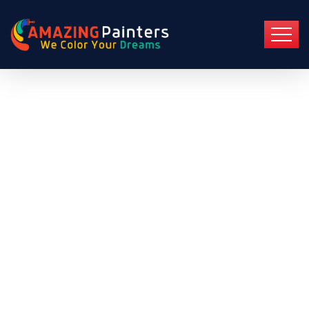
NovaJackpot Kasino
– Euer Ratgeber Zur
Ultimativen
Spielerfahrung -
Amazing Painters -
New Jersey's Interior