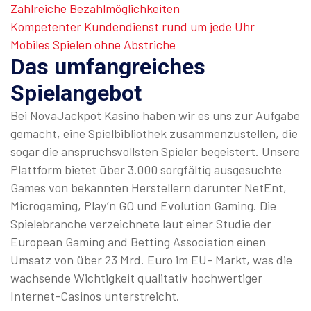
Zahlreiche Bezahlmöglichkeiten
Kompetenter Kundendienst rund um jede Uhr
Mobiles Spielen ohne Abstriche
Das umfangreiches
Spielangebot
Bei NovaJackpot Kasino haben wir es uns zur Aufgabe
gemacht, eine Spielbibliothek zusammenzustellen, die
sogar die anspruchsvollsten Spieler begeistert. Unsere
Plattform bietet über 3.000 sorgfältig ausgesuchte
Games von bekannten Herstellern darunter NetEnt,
Microgaming, Play’n GO und Evolution Gaming. Die
Spielebranche verzeichnete laut einer Studie der
European Gaming and Betting Association einen
Umsatz von über 23 Mrd. Euro im EU- Markt, was die
wachsende Wichtigkeit qualitativ hochwertiger
Internet-Casinos unterstreicht.