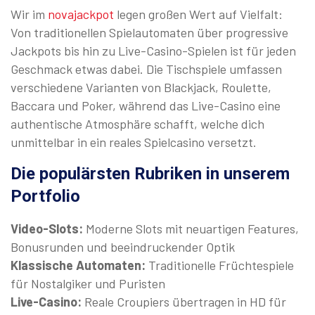
Wir im
novajackpot
legen großen Wert auf Vielfalt:
Von traditionellen Spielautomaten über progressive
Jackpots bis hin zu Live-Casino-Spielen ist für jeden
Geschmack etwas dabei. Die Tischspiele umfassen
verschiedene Varianten von Blackjack, Roulette,
Baccara und Poker, während das Live-Casino eine
authentische Atmosphäre schafft, welche dich
unmittelbar in ein reales Spielcasino versetzt.
Die populärsten Rubriken in unserem
Portfolio
Video-Slots:
Moderne Slots mit neuartigen Features,
Bonusrunden und beeindruckender Optik
Klassische Automaten:
Traditionelle Früchtespiele
für Nostalgiker und Puristen
Live-Casino:
Reale Croupiers übertragen in HD für