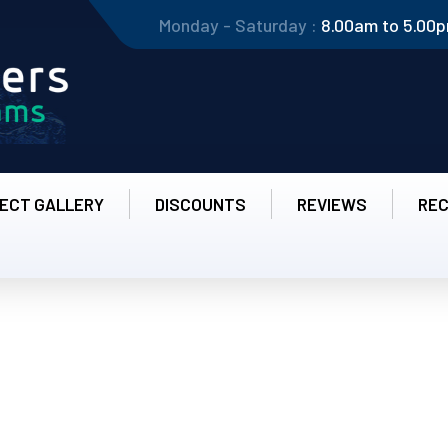
Monday - Saturday :
8.00am to 5.00
ECT GALLERY
DISCOUNTS
REVIEWS
RE
 – Din Totale Guide