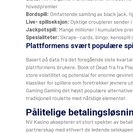
hovedpremier
Bordspill:
Omfattende samling av black jack, hjul
Live- spillseksjon:
Dyktige croupierer sender i 
Jackpotspill:
Mange millioner i kumulative pr
Spesialiteter:
Skrape- cards, bingo, kenospill 
Plattformens svært populære spi
Basert på data fra det foregående siste kvarta
plattformens brukere. Book of Dead fra fra Pla
store volatilitet og potensial for enorme gevin
klassiker for spillere som foretrekker jevnere u
Gaming Gaming det høyst populære alternativet
tradisjonell roulette med nåtidige elementer.
Pålitelige betalingsløsni
NV Kasino aksepterer et stort spekter av beta
partnerskap med ethvert de ledende selskapene