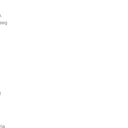
n.
 seg
t
via