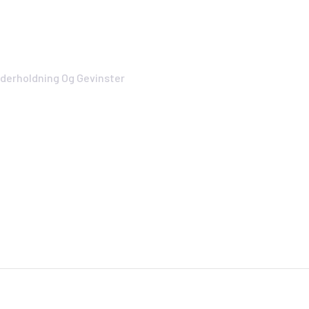
g Gevinster - Amaz
terior And Exterior 
Underholdning Og Gevinster