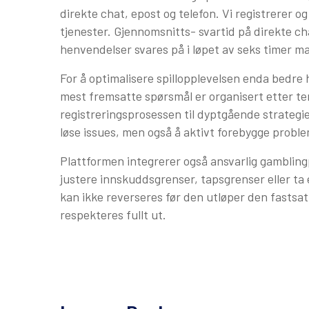
direkte chat, epost og telefon. Vi registrerer o
tjenester. Gjennomsnitts- svartid på direkte c
henvendelser svares på i løpet av seks timer m
For å optimalisere spillopplevelsen enda bedre
mest fremsatte spørsmål er organisert etter t
registreringsprosessen til dyptgående strategi
løse issues, men også å aktivt forebygge proble
Plattformen integrerer også ansvarlig gambling
justere innskuddsgrenser, tapsgrenser eller ta e
kan ikke reverseres før den utløper den fastsat
respekteres fullt ut.