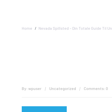
Underholdning O
New Jersey's In
Home
Nevada Spillsted – Din Totale Guide Til 
By: wpuser
Uncategorized
Comments: 0