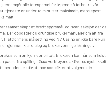
g gjennomgår alle forespørsel for løpende å forbedre vår
hat-tjeneste er under to minutter maksimalt, mens epost-
aksimalt.
 har teamet skapt et bredt spørsmål-og-svar-seksjon der d
ema. Der oppdager du grundige brukermanualer om alt fra
er. Plattformens målsetting ved NV Casino er ikke bare kun
mer gjennom klar dialog og brukervennlige løsninger.
praksis som en kjerneprioritet. Brukeren kan når som helst
n pause fra spilling. Disse verktøyene aktiveres øyeblikkel
te perioden er utløpt, noe som sikrer at valgene din