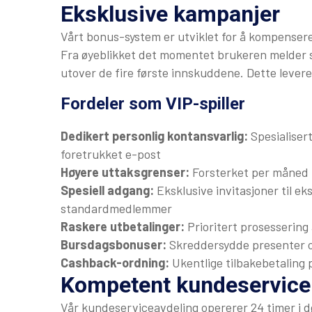
Eksklusive kampanjer
Vårt bonus-system er utviklet for å kompensere 
Fra øyeblikket det momentet brukeren melder s
utover de fire første innskuddene. Dette levere
Fordeler som VIP-spiller
Dedikert personlig kontansvarlig:
Spesialisert
foretrukket e-post
Høyere uttaksgrenser:
Forsterket per måned t
Spesiell adgang:
Eksklusive invitasjoner til eks
standardmedlemmer
Raskere utbetalinger:
Prioritert prosessering 
Bursdagsbonuser:
Skreddersydde presenter o
Cashback-ordning:
Ukentlige tilbakebetaling
Kompetent kundeservice 
Vår kundeserviceavdeling opererer 24 timer i d