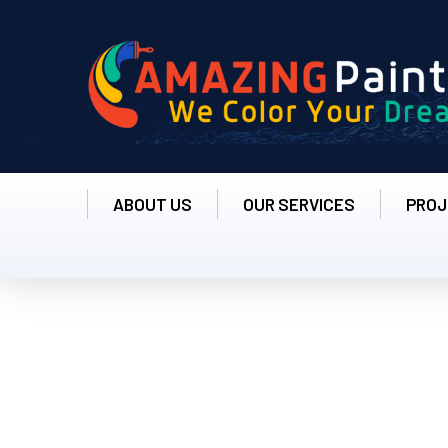
ABOUT US
OUR SERVICES
PROJ
Nevada Spillsted