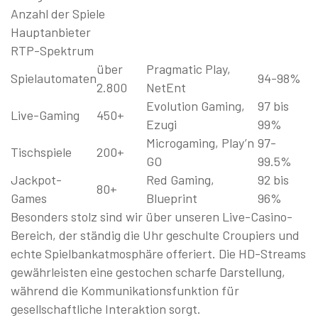
Anzahl der Spiele
Hauptanbieter
RTP-Spektrum
über
Pragmatic Play,
Spielautomaten
94-98%
2.800
NetEnt
Evolution Gaming,
97 bis
Live-Gaming
450+
Ezugi
99%
Microgaming, Play’n
97-
Tischspiele
200+
GO
99.5%
Jackpot-
Red Gaming,
92 bis
80+
Games
Blueprint
96%
Besonders stolz sind wir über unseren Live-Casino-
Bereich, der ständig die Uhr geschulte Croupiers und
echte Spielbankatmosphäre offeriert. Die HD-Streams
gewährleisten eine gestochen scharfe Darstellung,
während die Kommunikationsfunktion für
gesellschaftliche Interaktion sorgt.