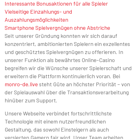
Interessante Bonusaktionen für alle Spieler
Vielseitige Einzahlungs- und
Auszahlungsmöglichkeiten
Smartphone Spielvergnügen ohne Abstriche
Seit unserer Gründung konnten wir sich darauf
konzentriert, ambitionierten Spielern ein exzellentes
und geschütztes Spielvergnügen zu offerieren. In
unserer Funktion als bewährtes Online-Casino
begreifen wir die Wünsche unserer Spielerschaft und
erweitern die Plattform kontinuierlich voran. Bei
monro-de.live
steht Güte an höchster Priorität – von
der Spielauswahl über die Transaktionsverarbeitung
hinüber zum Support.
Unsere Webseite verbindet fortschrittlichste
Technologie mit einem nutzerfreundlichen
Gestaltung, das sowohl Einsteigern als auch
versierten Gamern fair wird. Unser Team arbeiten