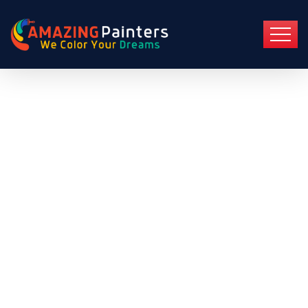
Monro Casino – Ihre
Erste Anlaufstelle Für
Hochwertiges
Internet-Glücksspiel -
Amazing Painters -
New Jersey's Interior