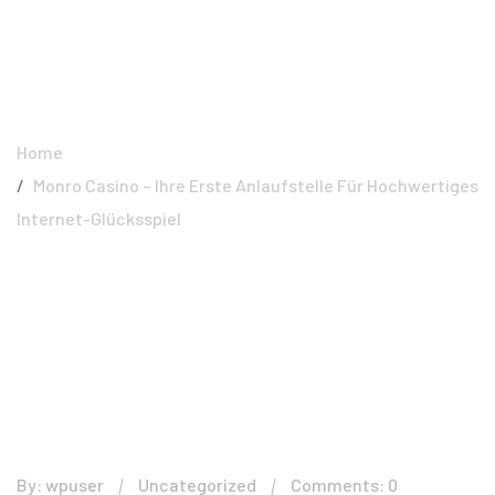
And Exterior Painting
Experts
Home
Monro Casino – Ihre Erste Anlaufstelle Für Hochwertiges
Internet-Glücksspiel
By: wpuser
Uncategorized
Comments: 0