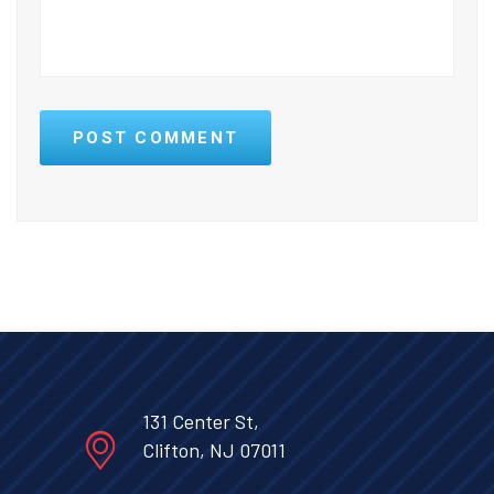
POST COMMENT
131 Center St,
Clifton, NJ 07011