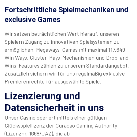
Fortschrittliche Spielmechaniken und
exclusive Games
Wir setzen beträchtlichen Wert hierauf, unseren
Spielern Zugang zu innovativen Spielsystemen zu
ermöglichen. Megaways-Games mit maximal 117.649
Win Ways, Cluster-Pays-Mechanismen und Drop-and-
Wins-Features zählen zu unserem Standardangebot.
Zusätzlich sichern wir für uns regelmäßig exklusive
Premierenrechte für ausgewählte Spiele.
Lizenzierung und
Datensicherheit in uns
Unser Casino operiert mittels einer gültigen
Glücksspiellizenz der Curacao Gaming Authority
(Lizenznr. 1668/JAZ), die ab