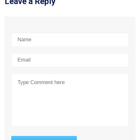
Leave a Reply