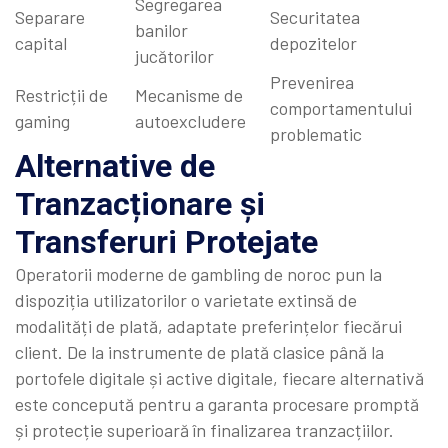
Segregarea
Separare
Securitatea
banilor
capital
depozitelor
jucătorilor
Prevenirea
Restricții de
Mecanisme de
comportamentului
gaming
autoexcludere
problematic
Alternative de
Tranzacționare și
Transferuri Protejate
Operatorii moderne de gambling de noroc pun la
dispoziția utilizatorilor o varietate extinsă de
modalități de plată, adaptate preferințelor fiecărui
client. De la instrumente de plată clasice până la
portofele digitale și active digitale, fiecare alternativă
este concepută pentru a garanta procesare promptă
și protecție superioară în finalizarea tranzacțiilor.