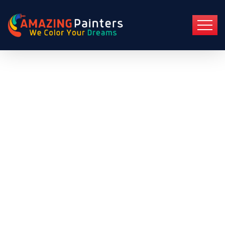
Manualul Exhaustiv
Privind Activitățile De
Cazino Pe Internet În
România - Amazing
Painters - New
Jersey's Interior And