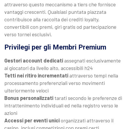
attraverso questo meccanismo a tiers che fornisce
vantaggi crescenti. Qualsiasi puntata piazzata
contribuisce alla raccolta dei crediti loyalty,
convertibili con premi, giri gratis od partecipazione
verso tornei esclusivi.
Privilegi per gli Membri Premium
Gestori account dedicati
assegnati esclusivamente
ai giocatori da livello alto, accessibili h24
Tetti nei ritiro incrementati
attraverso tempi nella
processamento preferenziali verso movimenti
ulteriormente veloci
Bonus personalizzati
tarati secondo le preferenze di
intrattenimento individuali ed nella registro verso le
azioni
Accessi per eventi unici
organizzati attraverso il
casino, inclusi competizioni con premi certi