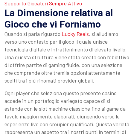
Supporto Giocatori Sempre Attivo
La Dimensione relativa al
Gioco che vi Forniamo
Quando si parla riguardo
Lucky Reels
, si alludiamo
verso uno contesto per il gioco il quale unisce
tecnologia digitale e intrattenimento di elevato livello.
Una questa struttura viene stata creata con l’obiettivo
di offrire partite di gaming fluide, con una selezione
che comprende oltre tremila opzioni attentamente
scelti tra i più rinomati provider globali.
Ogni player che seleziona questo presente casino
accede in un portafoglio variegato capace di si
estende con le slot machine classiche fino ai game da
tavolo maggiormente elaborati, giungendo verso le
esperienze live con croupier qualificati. Questa varietà
rappresenta un aspetto tra i nostri punti in termini di