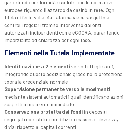
garantendo conformità assoluta con le normative
europee riguardo il azzardo da casinò in rete. Ogni
titolo offerto sulla piattaforma viene soggetto a
controlli regolari tramite intervento dai enti
autorizzati indipendenti come eCOGRA, garantendo
imparzialità ed chiarezza per ogni fase.
Elementi nella Tutela Implementate
Identificazione a 2 elementi
verso tutti gli conti,
integrando questo addizionale grado nella protezione
sopra la credenziale normale
Supervisione permanente verso le movimenti
mediante sistemi automatici i quali identificano azioni
sospetti in momento immediato
Conservazione protetta dei fondi
in depositi
segregati con istituti creditizi di massima rilevanza,
divisi rispetto ai capitali correnti