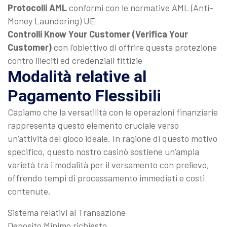
Protocolli AML
conformi con le normative AML (Anti-
Money Laundering) UE
Controlli Know Your Customer (Verifica Your
Customer)
con l’obiettivo di offrire questa protezione
contro illeciti ed credenziali fittizie
Modalità relative al
Pagamento Flessibili
Capiamo che la versatilità con le operazioni finanziarie
rappresenta questo elemento cruciale verso
un’attività del gioco ideale. In ragione di questo motivo
specifico, questo nostro casinò sostiene un’ampia
varietà tra i modalità per il versamento con prelievo,
offrendo tempi di processamento immediati e costi
contenute.
Sistema relativi al Transazione
Deposito Minimo richiesto