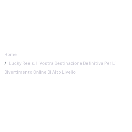
New Jersey's Interior
And Exterior Painting
Experts
Home
Lucky Reels: Il Vostra Destinazione Definitiva Per L’
Divertimento Online Di Alto Livello