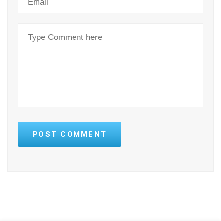
POST COMMENT