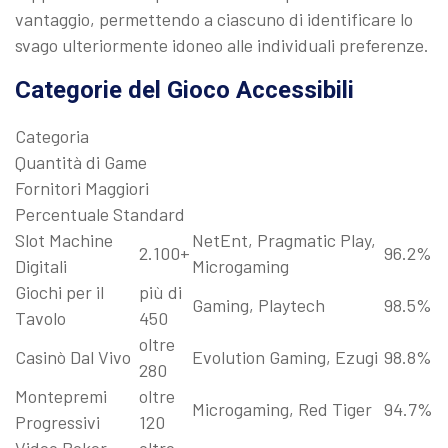
vantaggio, permettendo a ciascuno di identificare lo
svago ulteriormente idoneo alle individuali preferenze.
Categorie del Gioco Accessibili
Categoria
Quantità di Game
Fornitori Maggiori
Percentuale Standard
Slot Machine
NetEnt, Pragmatic Play,
2.100+
96.2%
Digitali
Microgaming
Giochi per il
più di
Gaming, Playtech
98.5%
Tavolo
450
oltre
Casinò Dal Vivo
Evolution Gaming, Ezugi
98.8%
280
Montepremi
oltre
Microgaming, Red Tiger
94.7%
Progressivi
120