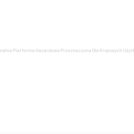
rdowa Przeznaczon
 Amazing Painters -
erior Painting Exper
onalna Platforma Hazardowa Przeznaczona Dla Krajowych Uży