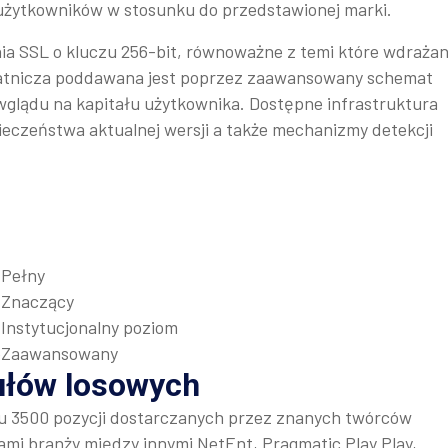
żytkowników w stosunku do przedstawionej marki.
 SSL o kluczu 256-bit, równoważne z temi które wdraża
płatnicza poddawana jest poprzez zaawansowany schemat
 wglądu na kapitału użytkownika. Dostępne infrastruktura
eczeństwa aktualnej wersji a także mechanizmy detekcji
Pełny
Znaczący
Instytucjonalny poziom
e
Zaawansowany
ułów losowych
iu 3500 pozycji dostarczanych przez znanych twórców
mi branży między innymi NetEnt, Pragmatic Play Play,