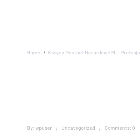
Platforma Haza
Użytkowników -
Interior And Ext
Home
Kasyno Mostbet Hazardowe PL – Profesj
By: wpuser
Uncategorized
Comments: 0