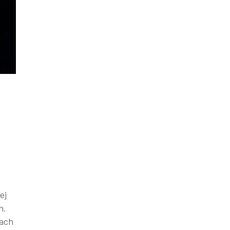
ej
h.
nach