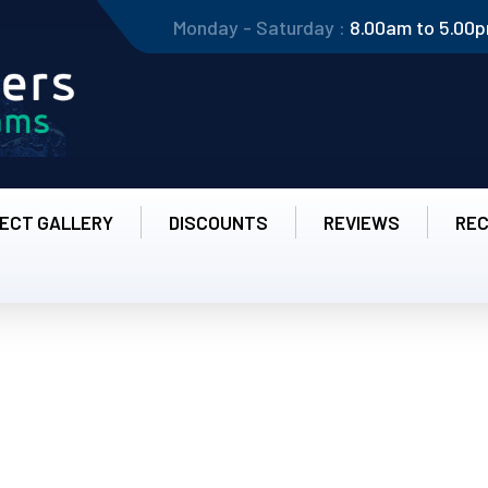
Monday - Saturday :
8.00am to 5.00
ECT GALLERY
DISCOUNTS
REVIEWS
RE
 Hazardowe PL – Pr