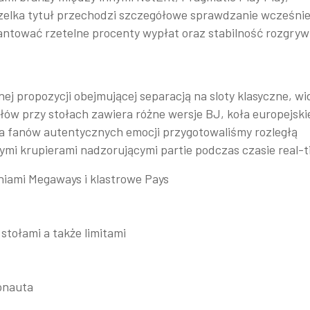
zelka tytuł przechodzi szczegółowe sprawdzanie wcześniej
ntować rzetelne procenty wypłat oraz stabilność rozgryw
 propozycji obejmującej separacją na sloty klasyczne, wi
łów przy stołach zawiera różne wersje BJ, koła europejski
Dla fanów autentycznych emocji przygotowaliśmy rozległą
mi krupierami nadzorującymi partie podczas czasie real-t
iami Megaways i klastrowe Pays
stołami a także limitami
onauta