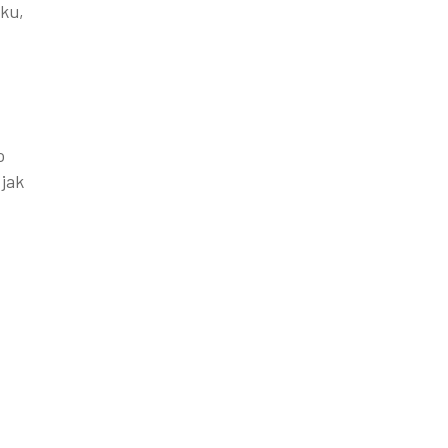
ku,
o
 jak