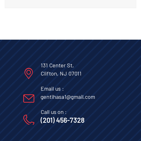
131 Center St,
Clifton, NJ 07011
Email us :
gentihasa1@gmail.com
Call us on :
(201) 456-7328