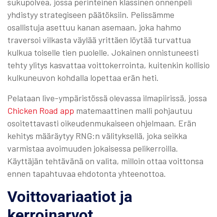
sukupolvea, jossa perinteinen klassinen onnenpeli
yhdistyy strategiseen päätöksiin. Pelissämme
osallistuja asettuu kanan asemaan, joka hahmo
traversoi vilkasta väylää yrittäen löytää turvattua
kulkua toiselle tien puolelle. Jokainen onnistuneesti
tehty ylitys kasvattaa voittokerrointa, kuitenkin kollisio
kulkuneuvon kohdalla lopettaa erän heti.
Pelataan live-ympäristössä olevassa ilmapiirissä, jossa
Chicken Road app
matemaattinen malli pohjautuu
osoitettavasti oikeudenmukaiseen ohjelmaan. Erän
kehitys määräytyy RNG:n välityksellä, joka seikka
varmistaa avoimuuden jokaisessa pelikerroilla.
Käyttäjän tehtävänä on valita, milloin ottaa voittonsa
ennen tapahtuvaa ehdotonta yhteenottoa.
Voittovariaatiot ja
kerroinarvot