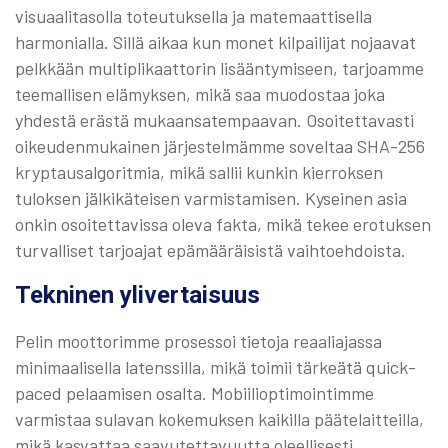
visuaalitasolla toteutuksella ja matemaattisella
harmonialla. Sillä aikaa kun monet kilpailijat nojaavat
pelkkään multiplikaattorin lisääntymiseen, tarjoamme
teemallisen elämyksen, mikä saa muodostaa joka
yhdestä erästä mukaansatempaavan. Osoitettavasti
oikeudenmukainen järjestelmämme soveltaa SHA-256
kryptausalgoritmia, mikä sallii kunkin kierroksen
tuloksen jälkikäteisen varmistamisen. Kyseinen asia
onkin osoitettavissa oleva fakta, mikä tekee erotuksen
turvalliset tarjoajat epämääräisistä vaihtoehdoista.
Tekninen ylivertaisuus
Pelin moottorimme prosessoi tietoja reaaliajassa
minimaalisella latenssilla, mikä toimii tärkeätä quick-
paced pelaamisen osalta. Mobiilioptimointimme
varmistaa sulavan kokemuksen kaikilla päätelaitteilla,
mikä kasvattaa saavutettavuutta oleellisesti.