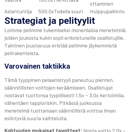
ottaminen
Asiantuntija
500.0x
Todella suuri
Huippupalkinto
Strategiat ja pelityylit
Loimme pelimme tukemiseksi monenlaisia menetelmiä,
joiden joukosta kukin sopii erikoistuneille osallistujille.
Taktinen joustavuus eristää pelimme jäykemmistä
pelirakenteista.
Varovainen taktiikka
Tämä tyyppinen pelaamistyyli paneutuu pienten,
säännöllisten voittojen keräämiseen. Osallistujat
nostavat tuottonsa tyypillisesti 1.5x – 3.0x kertoimilla,
vähentäen tappioriskin. Pitkässä juoksussa
menetelmä tuottamaan säännöllistä voittoa ilman
esiintyviä suuria vaihteluita.
Kohtuuden mukaiset tavoitteet:
Nosta voitto 2.0x –