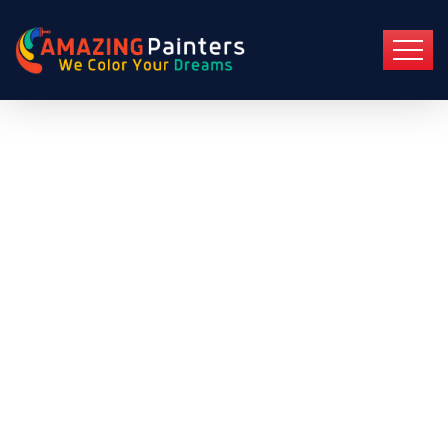
Kana Tie: Pelihistoria,
Taktiikkat Ja
Tilaisuudet - Amazing
Painters - New
Jersey's Interior And
Exterior Painting