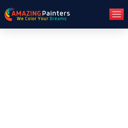
Jak Se Registrovat A
Získat Bonus V NV
Casino Online -
Amazing Painters -
New Jersey's Interior
And Exterior Painting