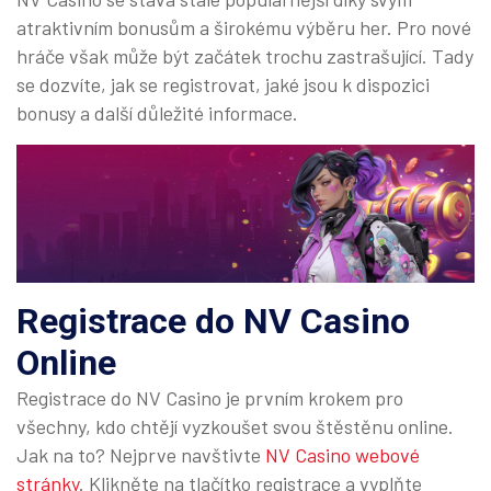
atraktivním bonusům a širokému výběru her. Pro nové
hráče však může být začátek trochu zastrašující. Tady
se dozvíte, jak se registrovat, jaké jsou k dispozici
bonusy a další důležité informace.
Registrace do NV Casino
Online
Registrace do NV Casino je prvním krokem pro
všechny, kdo chtějí vyzkoušet svou štěstěnu online.
Jak na to? Nejprve navštivte
NV Casino webové
stránky
. Klikněte na tlačítko registrace a vyplňte