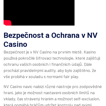
Bezpečnost a Ochrana v NV
Casino
Bezpečnost je v NV Casino na prvním místě. Kasino
používá pokročilé šifrovací technologie, které zajišťují
ochranu vašich osobních i finančních údajů. Dále
prochází pravidelnými audity, aby bylo zajištěno, že
vše probíhá v souladu s normami fair play.
NV Casino navíc nabízí různé nástroje pro zodpovědné
hraní, jako je možnost nastavení osobních limitů na
vklady, čas strávený hraním a možnost self-exclusion,
která pomáhá hráčům udržet kontrolu nad svými