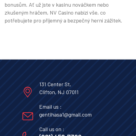
bonusům. Ať už jste v kasinu nováčkem nebo
zkušeným hráčem, NV Casino nabízí vše, co
potřebujete pro příjemný a bezpečný herní zážitek.
131 Center St,
Clifton, NJ 07011
Email us :
gentihasa1@gmail.com
Call us on :