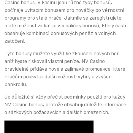
Casino bonus. V kasinu jsou různé typy bonusů,
počínaje uvítacím bonusem pro nováčky po věrnostní
programy pro stálé hráče. Jakmile se zaregistrujete,
máte možnost získat první balíček bonusů, který často
obsahuje kombinaci bonusových peněz a volných
zatočení.
Tyto bonusy můžete využít ke zkoušení nových her,
aniž byste riskovali vlastní peníze. NV Casino
pravidelně přidává nové a zajímavé promoakce, které
hráčům poskytují další možnosti výhry a zvýšení
bankrollu.
Je důležité si vždy přečíst podmínky použití pro každý
NV Casino bonus, protože obsahují důležité informace
o sázkových požadavcích a dalších omezeních.