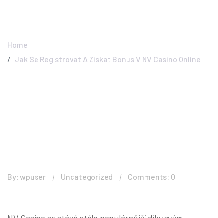
Experts
Home
Jak Se Registrovat A Získat Bonus V NV Casino Online
By: wpuser
Uncategorized
Comments: 0
NV Casino se stává stále populárnější díky svým