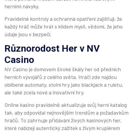
herními návyky.
Pravidelné kontroly a ochranná opatření zajišťují, že
každý hráč může hrát s klidem mysli, vědomí, že jeho
údaje jsou v bezpečí.
Různorodost Her v NV
Casino
NV Casino je domovem široké škály her od předních
herních vývojářů z celého světa. Hráči zde najdou
oblíbené automaty, stolní hry jako blackjack a ruletu,
ale také zcela nové a inovativní hry.
Online kasino pravidelně aktualizuje svůj herní katalog
tak, aby odpovídal nejnovějším trendům a požadavkům
hráčů. To zahrnuje přidávání živých kasinových her,
které nabízejí autentický zážitek s živým krupiérem