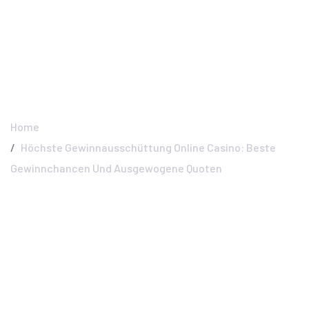
New Jersey's Interior
And Exterior Painting
Experts
Home
Höchste Gewinnausschüttung Online Casino: Beste
Gewinnchancen Und Ausgewogene Quoten