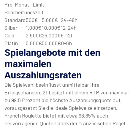
Pro-Monat- Limit
Bearbeitungszeit
Standard
500€
5.000€
24-48h
Silber
1.000€
10.000€
12-24h
Gold
2.500€
25.000€
6-12h
Platin
5.000€
50.000€
0-6h
Spielangebote mit den
maximalen
Auszahlungsraten
Die Spielwahl beeinflusst unmittelbar Ihre
Erfolgschancen. 21 besitzt mit einem RTP von maximal
zu 99.5 Prozent die höchste Auszahlungsquote auf,
vorausgesetzt Sie die ideale Spielweise einsetzen.
French Roulette bietet mit etwa 98,65% auch
hervorragende Quoten dank der französischen Regel.