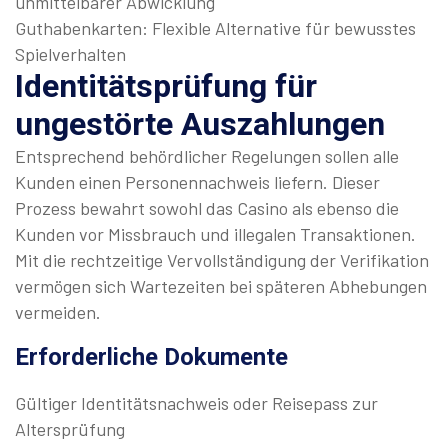
unmittelbarer Abwicklung
Guthabenkarten: Flexible Alternative für bewusstes
Spielverhalten
Identitätsprüfung für
ungestörte Auszahlungen
Entsprechend behördlicher Regelungen sollen alle
Kunden einen Personennachweis liefern. Dieser
Prozess bewahrt sowohl das Casino als ebenso die
Kunden vor Missbrauch und illegalen Transaktionen.
Mit die rechtzeitige Vervollständigung der Verifikation
vermögen sich Wartezeiten bei späteren Abhebungen
vermeiden.
Erforderliche Dokumente
Gültiger Identitätsnachweis oder Reisepass zur
Altersprüfung