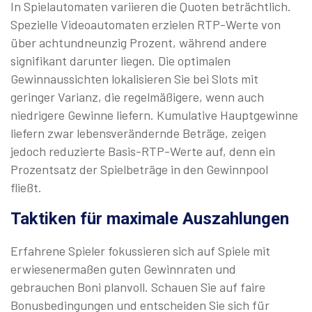
In Spielautomaten variieren die Quoten beträchtlich.
Spezielle Videoautomaten erzielen RTP-Werte von
über achtundneunzig Prozent, während andere
signifikant darunter liegen. Die optimalen
Gewinnaussichten lokalisieren Sie bei Slots mit
geringer Varianz, die regelmäßigere, wenn auch
niedrigere Gewinne liefern. Kumulative Hauptgewinne
liefern zwar lebensverändernde Beträge, zeigen
jedoch reduzierte Basis-RTP-Werte auf, denn ein
Prozentsatz der Spielbeträge in den Gewinnpool
fließt.
Taktiken für maximale Auszahlungen
Erfahrene Spieler fokussieren sich auf Spiele mit
erwiesenermaßen guten Gewinnraten und
gebrauchen Boni planvoll. Schauen Sie auf faire
Bonusbedingungen und entscheiden Sie sich für