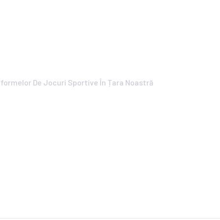
ive În Țara Noastră
ersey's Interior And
s
tformelor De Jocuri Sportive În Țara Noastră