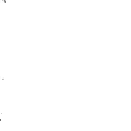
ire
lul
.
te