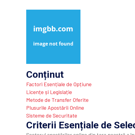
Conținut
Factori Esențiale de Opțiune
Licențe și Legislație
Metode de Transfer Oferite
Plusurile Apostării Online
Sisteme de Securitate
Criterii Esențiale de Sele
Sectorul apostărilor online din țara noastră a î