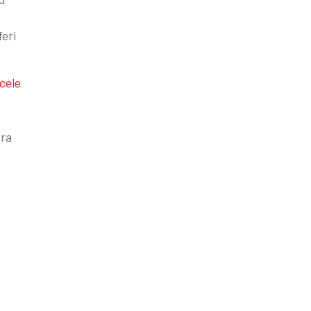
feri
cele
ara