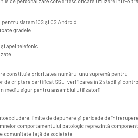
iunile de personalizare convertesc oricare utilizare într-o tră
te pentru sistem iOS și OS Android
 toate gradele
 și apel telefonic
izate
are constituie prioritatea numărul unu supremă pentru
 de criptare certificat SSL, verificarea în 2 stadii și contro
 mediu sigur pentru ansamblul utilizatorii.
utoexcludere, limite de depunere și perioade de întrerupere
semnelor comportamentului patologic reprezintă componen
e comunitate față de societate.