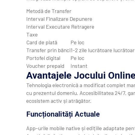
Metodă de Transfer
Interval Finalizare Depunere
Interval Executare Retragere
Taxe
Card de plată
Pe loc
Transfer prin bănci
1-2 zile lucrătoare lucrătoa
Portofel digital
Pe loc
Voucher prepaid
Instant
Avantajele Jocului Onlin
Tehnologia electronică a modificat complet man
cu prezentul domeniu. Accesibilitatea 24/7, gam
ecosistem activ și atrăgător.
Funcționalități Actuale
App-urile mobile native și edițiile adaptate pen