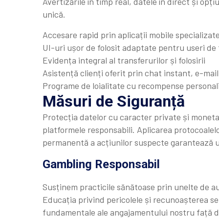
Avertizările în timp real, datele în direct și opț
unică.
Accesare rapid prin aplicații mobile specializa
UI-uri ușor de folosit adaptate pentru useri de
Evidența integral al transferurilor și folosirii
Asistență clienți oferit prin chat instant, e-mail
Programe de loialitate cu recompense personal
Măsuri de Siguranță
Protecția datelor cu caracter private și monet
platformele responsabili. Aplicarea protocoalelor
permanentă a acțiunilor suspecte garantează un
Gambling Responsabil
Susținem practicile sănătoase prin unelte de a
Educația privind pericolele și recunoașterea 
fundamentale ale angajamentului nostru față d