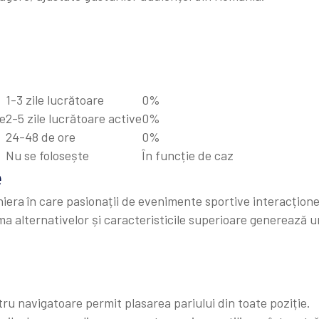
1-3 zile lucrătoare
0%
re
2-5 zile lucrătoare active
0%
24-48 de ore
0%
Nu se folosește
În funcție de caz
e
iera în care pasionații de evenimente sportive interacțion
a alternativelor și caracteristicile superioare generează u
tru navigatoare permit plasarea pariului din toate poziție.