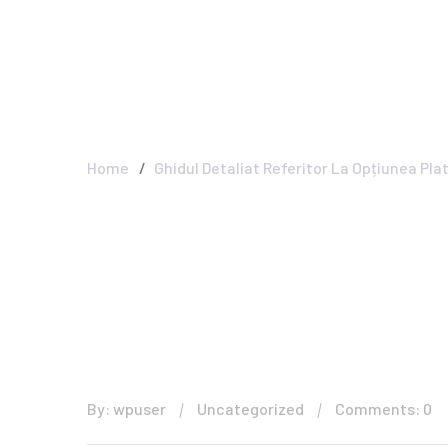
De Jocuri Sport
Painters - New J
Painting Expert
Home
Ghidul Detaliat Referitor La Opțiunea Pla
By: wpuser
Uncategorized
Comments: 0