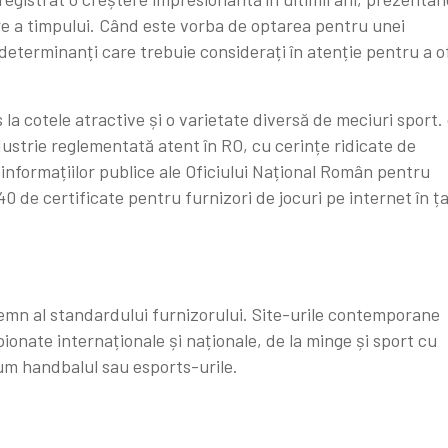
ere a timpului. Când este vorba de optarea pentru unei
 determinanți care trebuie considerați în atenție pentru a o
 la cotele atractive și o varietate diversă de meciuri sport.
ustrie reglementată atent în RO, cu cerințe ridicate de
 informațiilor publice ale Oficiului Național Român pentru
40 de certificate pentru furnizori de jocuri pe internet în ț
semn al standardului furnizorului. Site-urile contemporane
onate internaționale și naționale, de la minge și sport cu
um handbalul sau esports-urile.