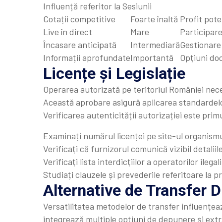
Influență referitor la Sesiunii
Cotații competitive
Foarte înaltă
Profit pote
Live în direct
Mare
Participar
Încasare anticipată
Intermediară
Gestionare
Informații aprofundate
Importantă
Opțiuni d
Licențe și Legislație
Operarea autorizată pe teritoriul României nece
Această aprobare asigură aplicarea standardelo
Verificarea autenticității autorizației este prim
Examinați numărul licenței pe site-ul organism
Verificați că furnizorul comunică vizibil detaliil
Verificați lista interdicțiilor a operatorilor ilegali
Studiați clauzele și prevederile referitoare la pr
Alternative de Transfer D
Versatilitatea metodelor de transfer influențeaz
integrează multiple opțiuni de depunere și extr