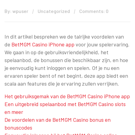
By: wpuser
Uncategorized
Comments: 0
In dit artikel bespreken we de talrijke voordelen van
de
BetMGM Casino iPhone app
voor jouw spelervaring.
We gaan in op de gebruiksvriendelijkheid, het
spelaanbod, de bonussen die beschikbaar zijn, en hoe
je eenvoudig kunt inloggen en spelen. Of je nu een
ervaren speler bent of net begint, deze app biedt een
scala aan features die je ervaring zullen verrijken.
Het gebruiksgemak van de BetMGM Casino iPhone app
Een uitgebreid spelaanbod met BetMGM Casino slots
en meer
De voordelen van de BetMGM Casino bonus en
bonuscodes