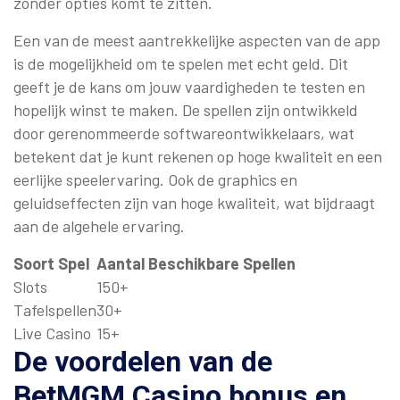
zonder opties komt te zitten.
Een van de meest aantrekkelijke aspecten van de app
is de mogelijkheid om te spelen met echt geld. Dit
geeft je de kans om jouw vaardigheden te testen en
hopelijk winst te maken. De spellen zijn ontwikkeld
door gerenommeerde softwareontwikkelaars, wat
betekent dat je kunt rekenen op hoge kwaliteit en een
eerlijke speelervaring. Ook de graphics en
geluidseffecten zijn van hoge kwaliteit, wat bijdraagt
aan de algehele ervaring.
Soort Spel
Aantal Beschikbare Spellen
Slots
150+
Tafelspellen
30+
Live Casino
15+
De voordelen van de
BetMGM Casino bonus en