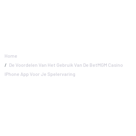
New Jersey's Interior
And Exterior Painting
Experts
Home
De Voordelen Van Het Gebruik Van De BetMGM Casino
IPhone App Voor Je Spelervaring