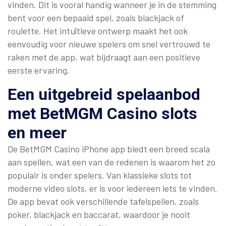
vinden. Dit is vooral handig wanneer je in de stemming
bent voor een bepaald spel, zoals blackjack of
roulette. Het intuïtieve ontwerp maakt het ook
eenvoudig voor nieuwe spelers om snel vertrouwd te
raken met de app, wat bijdraagt aan een positieve
eerste ervaring.
Een uitgebreid spelaanbod
met BetMGM Casino slots
en meer
De BetMGM Casino iPhone app biedt een breed scala
aan spellen, wat een van de redenen is waarom het zo
populair is onder spelers. Van klassieke slots tot
moderne video slots, er is voor iedereen iets te vinden.
De app bevat ook verschillende tafelspellen, zoals
poker, blackjack en baccarat, waardoor je nooit