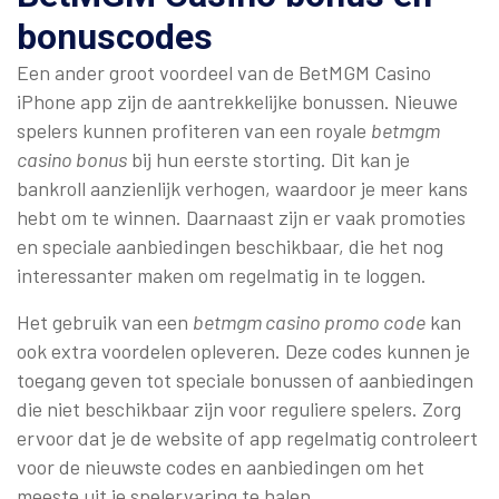
bonuscodes
Een ander groot voordeel van de BetMGM Casino
iPhone app zijn de aantrekkelijke bonussen. Nieuwe
spelers kunnen profiteren van een royale
betmgm
casino bonus
bij hun eerste storting. Dit kan je
bankroll aanzienlijk verhogen, waardoor je meer kans
hebt om te winnen. Daarnaast zijn er vaak promoties
en speciale aanbiedingen beschikbaar, die het nog
interessanter maken om regelmatig in te loggen.
Het gebruik van een
betmgm casino promo code
kan
ook extra voordelen opleveren. Deze codes kunnen je
toegang geven tot speciale bonussen of aanbiedingen
die niet beschikbaar zijn voor reguliere spelers. Zorg
ervoor dat je de website of app regelmatig controleert
voor de nieuwste codes en aanbiedingen om het
meeste uit je spelervaring te halen.