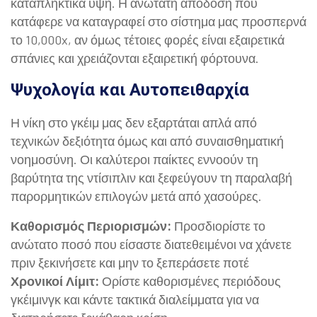
καταπληκτικά ύψη. Η ανώτατη απόδοση που
κατάφερε να καταγραφεί στο σίστημα μας προσπερνά
το 10,000x, αν όμως τέτοιες φορές είναι εξαιρετικά
σπάνιες και χρειάζονται εξαιρετική φόρτουνα.
Ψυχολογία και Αυτοπειθαρχία
Η νίκη στο γκέιμ μας δεν εξαρτάται απλά από
τεχνικών δεξιότητα όμως και από συναισθηματική
νοημοσύνη. Οι καλύτεροι παίκτες εννοούν τη
βαρύτητα της ντίσιπλιν και ξεφεύγουν τη παραλαβή
παρορμητικών επιλογών μετά από χασούρες.
Καθορισμός Περιορισμών:
Προσδιορίστε το
ανώτατο ποσό που είσαστε διατεθειμένοι να χάνετε
πριν ξεκινήσετε και μην το ξεπεράσετε ποτέ
Χρονικοί Λίμιτ:
Ορίστε καθορισμένες περιόδους
γκέιμινγκ και κάντε τακτικά διαλείμματα για να