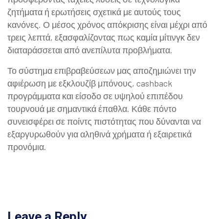
ζητήματα ή ερωτήσεις σχετικά με αυτούς τους
κανόνες. Ο μέσος χρόνος απόκρισης είναι μέχρι από
τρεις λεπτά, εξασφαλίζοντας πως καμία μίτινγκ δεν
διαταράσσεται από ανεπίλυτα προβλήματα.
Το σύστημα επιβραβεύσεων μας αποζημιώνει την
αφιέρωση με εξκλουζίβ μπόνους, cashback
προγράμματα και είσοδο σε υψηλού επιπέδου
τουρνουά με σημαντικά έπαθλα. Κάθε πόντο
συνεισφέρει σε ποίντς πιστότητας που δύνανται να
εξαργυρωθούν για αληθινά χρήματα ή εξαιρετικά
προνόμια.
Leave a Reply