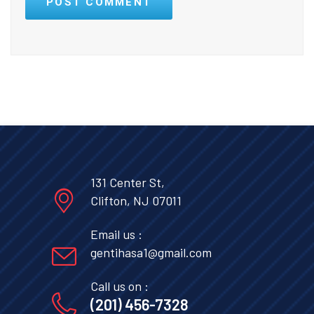
POST COMMENT
131 Center St,
Clifton, NJ 07011
Email us :
gentihasa1@gmail.com
Call us on :
(201) 456-7328