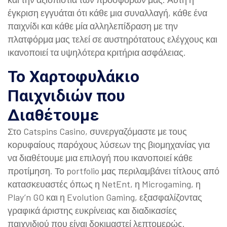
έγκριση εγγυάται ότι κάθε μια συναλλαγή, κάθε ένα
παιχνίδι και κάθε μία αλληλεπίδραση με την
πλατφόρμα μας τελεί σε αυστηρότατους ελέγχους και
ικανοποιεί τα υψηλότερα κριτήρια ασφάλειας.
Το Χαρτοφυλάκιο
Παιχνιδιών που
Διαθέτουμε
Στο Catspins Casino, συνεργαζόμαστε με τους
κορυφαίους παρόχους λύσεων της βιομηχανίας για
να διαθέτουμε μια επιλογή που ικανοποιεί κάθε
προτίμηση. Το portfolio μας περιλαμβάνει τίτλους από
κατασκευαστές όπως η NetEnt, η Microgaming, η
Play’n GO και η Evolution Gaming, εξασφαλίζοντας
γραφικά άριστης ευκρίνειας και διαδικασίες
παιχνιδιού που είναι δοκιμαστεί λεπτομερώς.