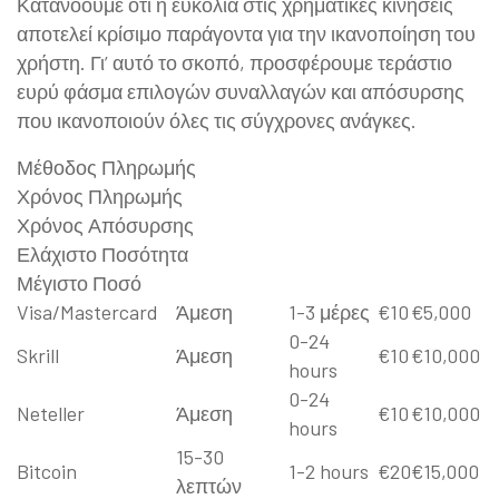
Κατανοούμε ότι η ευκολία στις χρηματικές κινήσεις
αποτελεί κρίσιμο παράγοντα για την ικανοποίηση του
χρήστη. Γι’ αυτό το σκοπό, προσφέρουμε τεράστιο
ευρύ φάσμα επιλογών συναλλαγών και απόσυρσης
που ικανοποιούν όλες τις σύγχρονες ανάγκες.
Μέθοδος Πληρωμής
Χρόνος Πληρωμής
Χρόνος Απόσυρσης
Ελάχιστο Ποσότητα
Μέγιστο Ποσό
Visa/Mastercard
Άμεση
1-3 μέρες
€10
€5,000
0-24
Skrill
Άμεση
€10
€10,000
hours
0-24
Neteller
Άμεση
€10
€10,000
hours
15-30
Bitcoin
1-2 hours
€20
€15,000
λεπτών