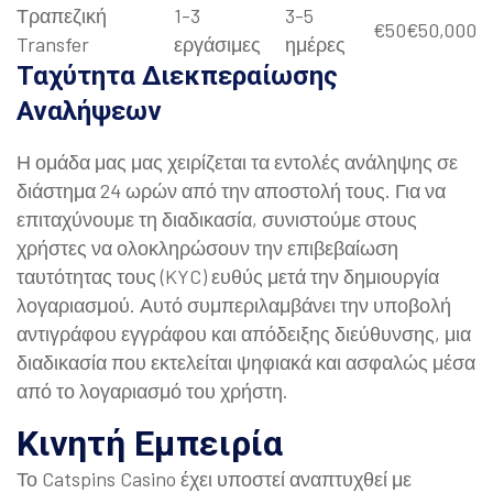
Τραπεζική
1-3
3-5
€50
€50,000
Transfer
εργάσιμες
ημέρες
Ταχύτητα Διεκπεραίωσης
Αναλήψεων
Η ομάδα μας μας χειρίζεται τα εντολές ανάληψης σε
διάστημα 24 ωρών από την αποστολή τους. Για να
επιταχύνουμε τη διαδικασία, συνιστούμε στους
χρήστες να ολοκληρώσουν την επιβεβαίωση
ταυτότητας τους (KYC) ευθύς μετά την δημιουργία
λογαριασμού. Αυτό συμπεριλαμβάνει την υποβολή
αντιγράφου εγγράφου και απόδειξης διεύθυνσης, μια
διαδικασία που εκτελείται ψηφιακά και ασφαλώς μέσα
από το λογαριασμό του χρήστη.
Κινητή Εμπειρία
Το Catspins Casino έχει υποστεί αναπτυχθεί με