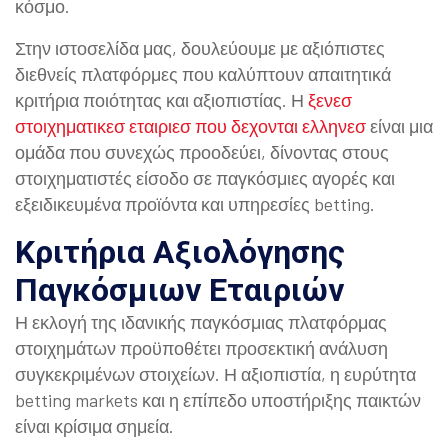
κόσμο.
Στην ιστοσελίδα μας, δουλεύουμε με αξιόπιστες
διεθνείς πλατφόρμες που καλύπτουν απαιτητικά
κριτήρια ποιότητας και αξιοπιστίας. Η
ξενεσ
στοιχηματικεσ εταιριεσ που δεχονται ελληνεσ
είναι μια
ομάδα που συνεχώς προοδεύει, δίνοντας στους
στοιχηματιστές είσοδο σε παγκόσμιες αγορές και
εξειδικευμένα προϊόντα και υπηρεσίες betting.
Κριτήρια Αξιολόγησης
Παγκόσμιων Εταιριών
Η εκλογή της ιδανικής παγκόσμιας πλατφόρμας
στοιχημάτων προϋποθέτει προσεκτική ανάλυση
συγκεκριμένων στοιχείων. Η αξιοπιστία, η ευρύτητα
betting markets και η επίπεδο υποστήριξης παικτών
είναι κρίσιμα σημεία.