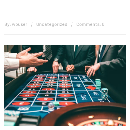
By: wpuser
Uncategorized
Comments: 0