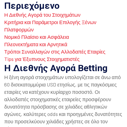
Περιεχόμενο
Η Διεθνής Αγορά του Στοιχημάτων
Κριτήρια και Παράμετροι Επιλογής Ξένων
Πλατφορμών
Νομικό Πλαίσιο και Ασφάλεια
Πλεονεκτήματα και Αρνητικά
Τρόποι Συναλλαγών στις Αλλοδαπές Εταιρίες
Tips για Έξυπνους Στοιχηματιστές
Η Διεθνής Αγορά Betting
Η ξένη αγορά στοιχημάτων υπολογίζεται σε άνω από
60 δισεκατομμύρια USD ετησίως, με τις παγκόσμιες
εταιρίες να κατέχουν κυρίαρχο ποσοστό. Οι
αλλοδαπές στοιχηματικές εταιρείες προσφέρουν
δυνατότητα πρόσβασης σε χιλιάδες αθλητικών
αγώνες, καλύτερες odds και προηγμένες δυνατότητες
που προσελκύουν χιλιάδες χρήστες σε όλο τον