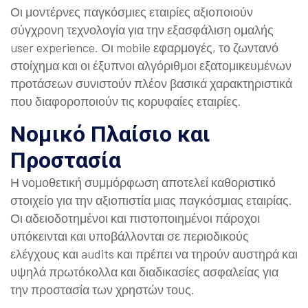
Οι μοντέρνες παγκόσμιες εταιρίες αξιοποιούν
σύγχρονη τεχνολογία για την εξασφάλιση ομαλής
user experience. Οι mobile εφαρμογές, το ζωντανό
στοίχημα και οι έξυπνοι αλγόριθμοι εξατομικευμένων
προτάσεων συνιστούν πλέον βασικά χαρακτηριστικά
που διαφοροποιούν τις κορυφαίες εταιρίες.
Νομικό Πλαίσιο και
Προστασία
Η νομοθετική συμμόρφωση αποτελεί καθοριστικό
στοιχείο για την αξιοπιστία μιας παγκόσμιας εταιρίας.
Οι αδειοδοτημένοι και πιστοποιημένοι πάροχοι
υπόκεινται και υποβάλλονται σε περιοδικούς
ελέγχους και audits και πρέπει να τηρούν αυστηρά και
υψηλά πρωτόκολλα και διαδικασίες ασφαλείας για
την προστασία των χρηστών τους.