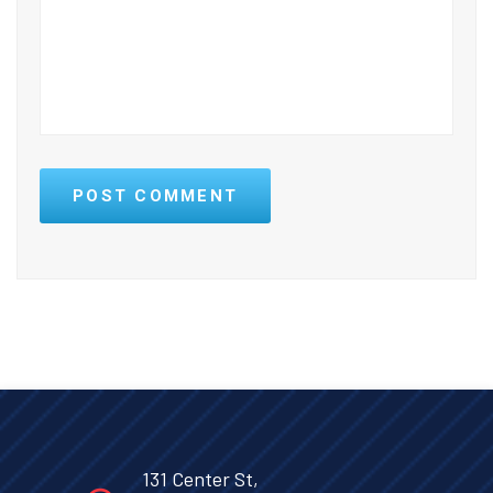
POST COMMENT
131 Center St,