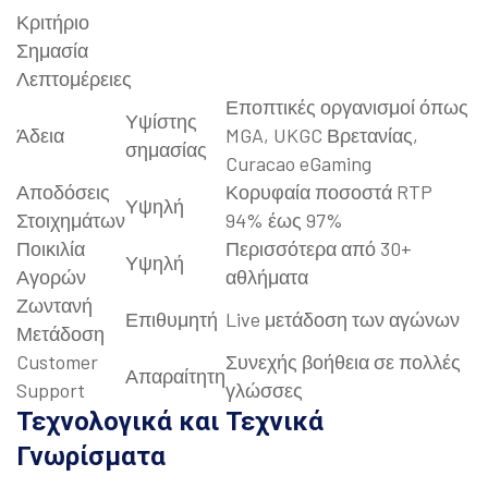
Κριτήριο
Σημασία
Λεπτομέρειες
Εποπτικές οργανισμοί όπως
Υψίστης
Άδεια
MGA, UKGC Βρετανίας,
σημασίας
Curacao eGaming
Αποδόσεις
Κορυφαία ποσοστά RTP
Υψηλή
Στοιχημάτων
94% έως 97%
Ποικιλία
Περισσότερα από 30+
Υψηλή
Αγορών
αθλήματα
Ζωντανή
Επιθυμητή
Live μετάδοση των αγώνων
Μετάδοση
Customer
Συνεχής βοήθεια σε πολλές
Απαραίτητη
Support
γλώσσες
Τεχνολογικά και Τεχνικά
Γνωρίσματα