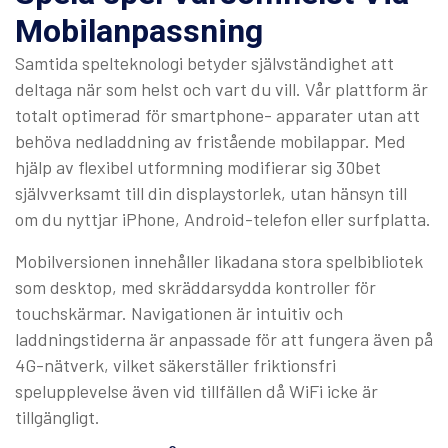
Mobilanpassning
Samtida spelteknologi betyder självständighet att
deltaga när som helst och vart du vill. Vår plattform är
totalt optimerad för smartphone- apparater utan att
behöva nedladdning av fristående mobilappar. Med
hjälp av flexibel utformning modifierar sig 30bet
självverksamt till din displaystorlek, utan hänsyn till
om du nyttjar iPhone, Android-telefon eller surfplatta.
Mobilversionen innehåller likadana stora spelbibliotek
som desktop, med skräddarsydda kontroller för
touchskärmar. Navigationen är intuitiv och
laddningstiderna är anpassade för att fungera även på
4G-nätverk, vilket säkerställer friktionsfri
spelupplevelse även vid tillfällen då WiFi icke är
tillgängligt.