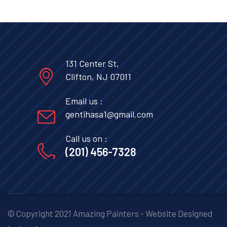
131 Center St,
Clifton, NJ 07011
Email us :
gentihasa1@gmail.com
Call us on :
(201) 456-7328
© Copyright 2021 Amazing Painters - Website Designed