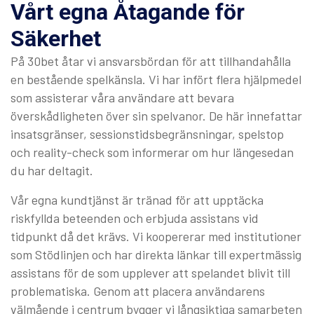
Vårt egna Åtagande för
Säkerhet
På 30bet åtar vi ansvarsbördan för att tillhandahålla
en bestående spelkänsla. Vi har infört flera hjälpmedel
som assisterar våra användare att bevara
överskådligheten över sin spelvanor. De här innefattar
insatsgränser, sessionstidsbegränsningar, spelstop
och reality-check som informerar om hur längesedan
du har deltagit.
Vår egna kundtjänst är tränad för att upptäcka
riskfyllda beteenden och erbjuda assistans vid
tidpunkt då det krävs. Vi koopererar med institutioner
som Stödlinjen och har direkta länkar till expertmässig
assistans för de som upplever att spelandet blivit till
problematiska. Genom att placera användarens
välmående i centrum bygger vi långsiktiga samarbeten