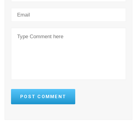
POST COMMENT