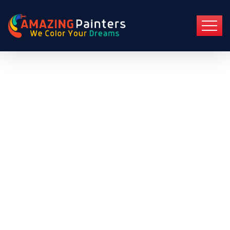
30bet – Din Egen
Fullständiga Handbok
Till Spel Och Nöje -
Amazing Painters -
New Jersey's Interior
And Exterior Painting