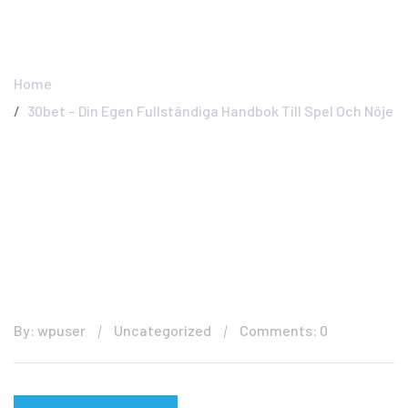
Experts
Home
30bet – Din Egen Fullständiga Handbok Till Spel Och Nöje
By: wpuser
Uncategorized
Comments: 0