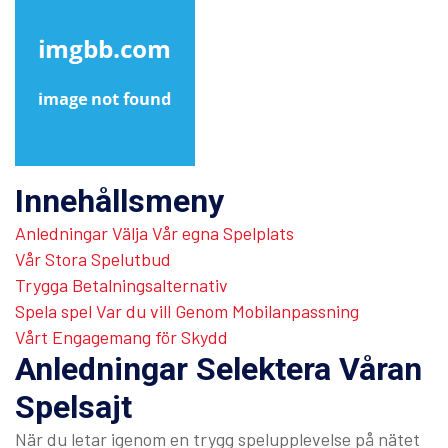
Innehållsmeny
Anledningar Välja Vår egna Spelplats
Vår Stora Spelutbud
Trygga Betalningsalternativ
Spela spel Var du vill Genom Mobilanpassning
Vårt Engagemang för Skydd
Anledningar Selektera Våran
Spelsajt
När du letar igenom en trygg spelupplevelse på nätet