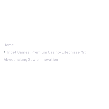
Jersey's Interior And
Exterior Painting
Experts
Home
Inbet Games: Premium Casino-Erlebnisse Mit
Abwechslung Sowie Innovation