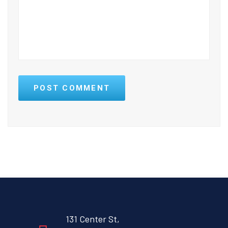
POST COMMENT
131 Center St,