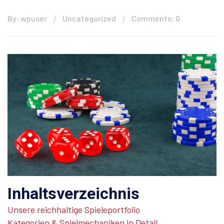
By: wpuser
Uncategorized
Comments: 0
Inhaltsverzeichnis
Unsere reichhaltige Spieleportfolio
Kategorien & Spielmechaniken in Detail