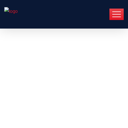
Inbet Games:
Premium Casino-
Erlebnisse Mit
Abwechslung Sowie
Innovation - Amazing
Painters - New