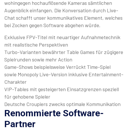
wohingegen hochauflösende Kameras sämtlichen
Augenblick einfangen. Die Konversation durch Live-
Chat schafft unser kommunikatives Element, welches
bei Zocken gegen Software abgehen würde.
Exklusive FPV-Titel mit neuartiger Aufnahmetechnik
mit realistische Perspektiven
Turbo-Varianten bewährter Table Games für zügigere
Spielrunden sowie mehr Action
Game-Shows beispielsweise Verrückt Time-Spiel
sowie Monopoly Live-Version inklusive Entertainment-
Charakter
VIP-Tables mit gesteigerten Einsatzgrenzen speziell
für gehobene Spieler
Deutsche Croupiers zwecks optimale Kommunikation
Renommierte Software-
Partner