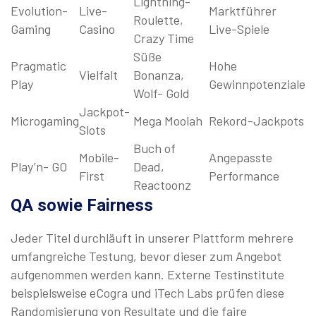
Lightning-
Evolution-
Live-
Marktführer
Roulette,
Gaming
Casino
Live-Spiele
Crazy Time
Süße
Pragmatic
Hohe
Vielfalt
Bonanza,
Play
Gewinnpotenziale
Wolf- Gold
Jackpot-
Microgaming
Mega Moolah
Rekord-Jackpots
Slots
Buch of
Mobile-
Angepasste
Play’n- GO
Dead,
First
Performance
Reactoonz
QA sowie Fairness
Jeder Titel durchläuft in unserer Plattform mehrere
umfangreiche Testung, bevor dieser zum Angebot
aufgenommen werden kann. Externe Testinstitute
beispielsweise eCogra und iTech Labs prüfen diese
Randomisierung von Resultate und die faire